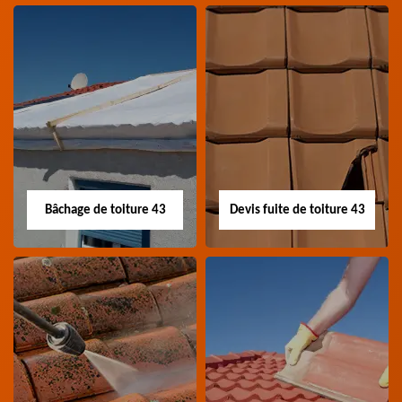
Nettoyage panneau
Devis pose de
photovoltaïque 43
gouttière 43
Professionnel en
Devis pose de gouttière
nettoyage panneau
43 Haute-Loire
photovoltaïque 43
Haute-Loire
Bâchage de toiture 43
Devis fuite de toiture 43
Bâchage de toiture
Devis fuite de
43
toiture 43
Entreprise bâchage de
Devis fuite de toiture 43