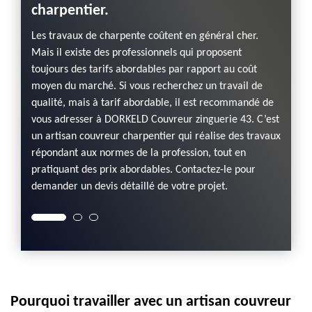
charpentier.
logique
Pour t
st le
charpen
Les travaux de charpente coûtent en général cher.
lients
concer
Mais il existe des professionnels qui proposent
er un
remplac
toujours des tarifs abordables par rapport au coût
t tout
d’entre
moyen du marché. Si vous recherchez un travail de
ien
de tra
qualité, mais à tarif abordable, il est recommandé de
 est un
faire 
vous adresser à DORKELD Couvreur zinguerie 43. C’est
Couvre
un artisan couvreur charpentier qui réalise des travaux
tre
bonne 
répondant aux normes de la profession, tout en
ute
réalise
pratiquant des prix abordables. Contactez-le pour
sur ses
demander un devis détaillé de votre projet.
Pourquoi travailler avec un artisan couvreur