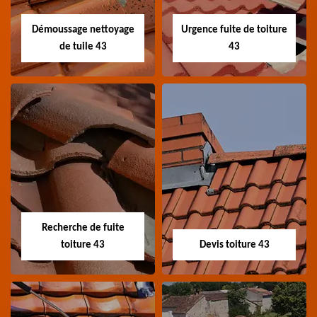
toiture 43 Haute-Loire
Haute-Loire
Démoussage nettoyage
Urgence fuite de toiture
de tuile 43
43
Démoussage
Urgence fuite de
nettoyage de tuile
toiture 43
43
Entreprise urgence
Spécialiste en
fuite de toiture 43
démoussage et
Haute-Loire
Recherche de fuite
nettoyage de tuile 43
toiture 43
Devis toiture 43
Haute-Loire