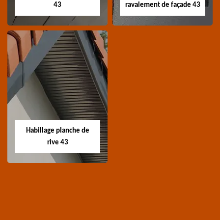
43
ravalement de façade 43
Traitement de
Nettoyage et
charpente 43
ravalement de
façade 43
Spécialiste en
Entreprise nettoyage et
traitement de
ravalement de façade
charpente 43 Haute-
Habillage planche de
43 Haute-Loire
Loire
rive 43
Habillage planche