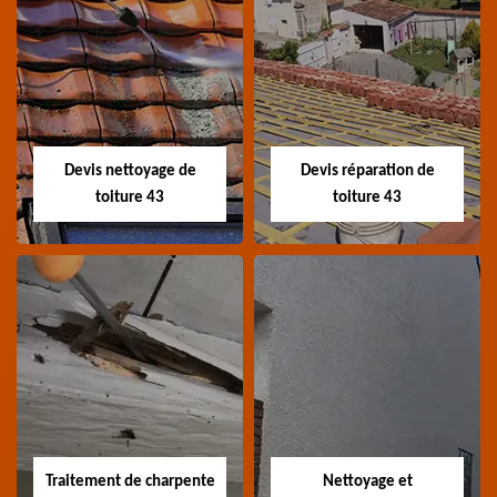
Recherche de fuite
Devis toiture 43
toiture 43
Devis toiture 43 Haute-
Entreprise recherche
Loire
fuite de toiture 43
Haute-Loire
Devis nettoyage de
Devis réparation de
toiture 43
toiture 43
Devis nettoyage de
Devis réparation de
toiture 43
toiture 43
Devis nettoyage de
Devis réparation de
toiture 43 Haute-Loire
toiture 43 Haute-Loire
Traitement de charpente
Nettoyage et