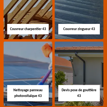
Couvreur charpentier 43
Couvreur zingueur 43
Couvreur
Couvreur zingueur
charpentier 43
43
Artisan couvreur
Artisan couvreur
charpentier 43 Haute-
zingueur 43 Haute-Loire
Loire
Nettoyage panneau
Devis pose de gouttière
photovoltaïque 43
43