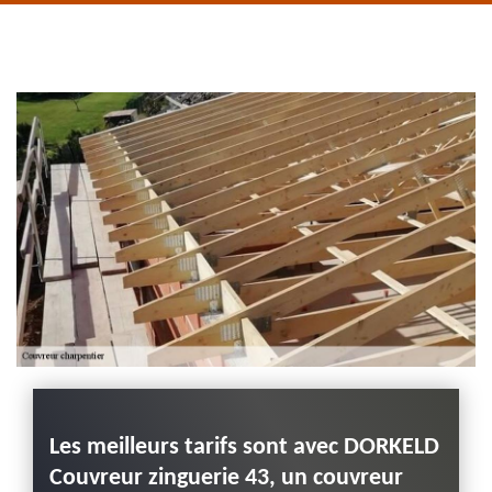
de rive 43
Entreprise habillage
planche de rive 43
Haute-Loire
Les meilleurs tarifs sont avec DORKELD
Quan
Couvreur zinguerie 43, un couvreur
char
ervice