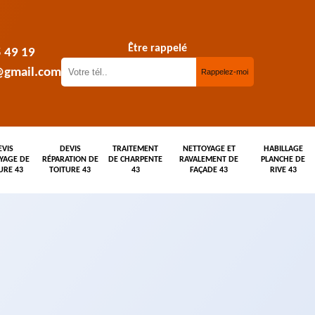
Être rappelé
5 49 19
@gmail.com
EVIS
DEVIS
TRAITEMENT
NETTOYAGE ET
HABILLAGE
YAGE DE
RÉPARATION DE
DE CHARPENTE
RAVALEMENT DE
PLANCHE DE
URE 43
TOITURE 43
43
FAÇADE 43
RIVE 43