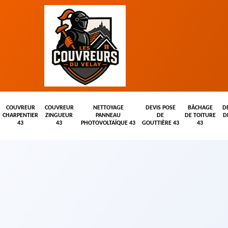
COUVREUR
COUVREUR
NETTOYAGE
DEVIS POSE
BÂCHAGE
D
CHARPENTIER
ZINGUEUR
PANNEAU
DE
DE TOITURE
D
43
43
PHOTOVOLTAÏQUE 43
GOUTTIÈRE 43
43