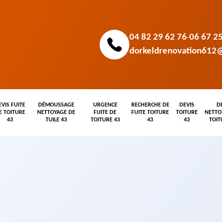
04 82 29 62 76
06 67 2
-
dorkeldrenovation612
EVIS FUITE
DÉMOUSSAGE
URGENCE
RECHERCHE DE
DEVIS
D
E TOITURE
NETTOYAGE DE
FUITE DE
FUITE TOITURE
TOITURE
NETTO
43
TUILE 43
TOITURE 43
43
43
TOIT