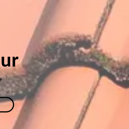
eur
e