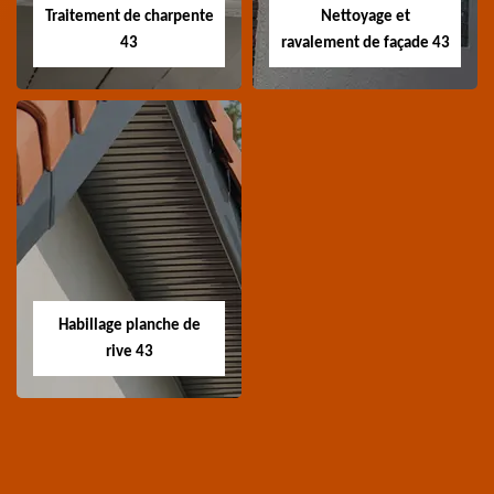
Traitement de charpente
Nettoyage et
43
ravalement de façade 43
Traitement de
Nettoyage et
charpente 43
ravalement de
façade 43
Spécialiste en
Entreprise nettoyage et
traitement de
ravalement de façade
charpente 43 Haute-
Habillage planche de
43 Haute-Loire
Loire
rive 43