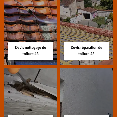
Recherche de fuite
Devis toiture 43
toiture 43
Devis toiture 43 Haute-
Entreprise recherche
Loire
fuite de toiture 43
Haute-Loire
Devis nettoyage de
Devis réparation de
toiture 43
toiture 43
Devis nettoyage de
Devis réparation de
toiture 43
toiture 43
Devis nettoyage de
Devis réparation de
toiture 43 Haute-Loire
toiture 43 Haute-Loire