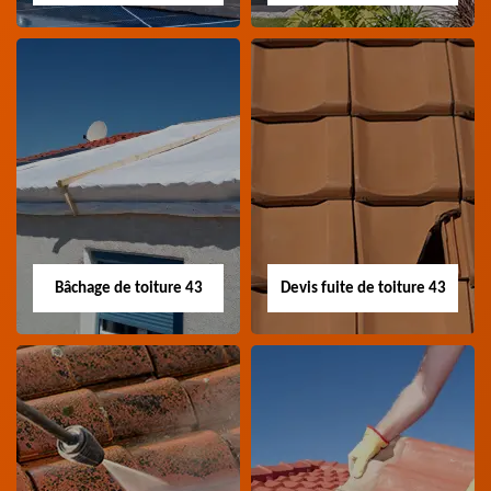
Nettoyage panneau
Devis pose de
photovoltaïque 43
gouttière 43
Professionnel en
Devis pose de gouttière
nettoyage panneau
43 Haute-Loire
photovoltaïque 43
Haute-Loire
Bâchage de toiture 43
Devis fuite de toiture 43
Bâchage de toiture
Devis fuite de
43
toiture 43