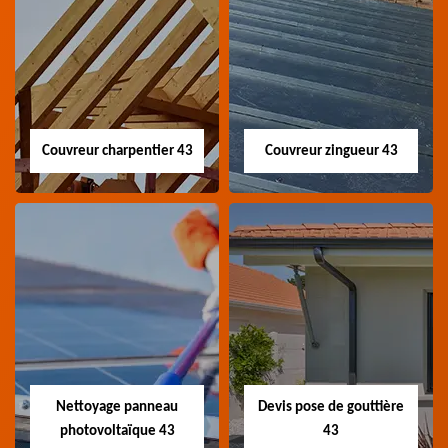
Couvreur charpentier 43
Couvreur zingueur 43
Couvreur
Couvreur zingueur
charpentier 43
43
Artisan couvreur
Artisan couvreur
charpentier 43 Haute-
zingueur 43 Haute-Loire
Loire
Nettoyage panneau
Devis pose de gouttière
photovoltaïque 43
43