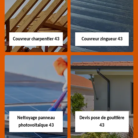
Couvreur charpentier 43
Couvreur zingueur 43
Couvreur
Couvreur zingueur
charpentier 43
43
Artisan couvreur
Artisan couvreur
charpentier 43 Haute-
zingueur 43 Haute-Loire
Loire
Nettoyage panneau
Devis pose de gouttière
photovoltaïque 43
43