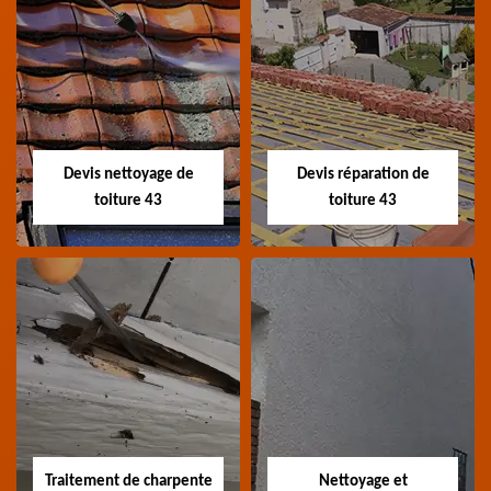
Recherche de fuite
Devis toiture 43
toiture 43
Devis toiture 43 Haute-
Entreprise recherche
Loire
fuite de toiture 43
Haute-Loire
Devis nettoyage de
Devis réparation de
toiture 43
toiture 43
Devis nettoyage de
Devis réparation de
toiture 43
toiture 43
Devis nettoyage de
Devis réparation de
toiture 43 Haute-Loire
toiture 43 Haute-Loire
Traitement de charpente
Nettoyage et