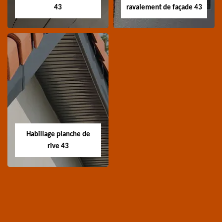
43
ravalement de façade 43
Traitement de
Nettoyage et
charpente 43
ravalement de
façade 43
Spécialiste en
Entreprise nettoyage et
traitement de
ravalement de façade
charpente 43 Haute-
Habillage planche de
43 Haute-Loire
Loire
rive 43
Habillage planche