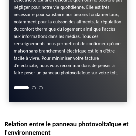
L’électricité est une ressource que nous ne pouvons pas
négliger pour notre vie quotidienne. Elle est très
 sol,
Si vou
nécessaire pour satisfaire nos besoins fondamentaux,
 d’un
les en
notamment pour la cuisson des aliments, la régulation
r en
votre 
du confort thermique du logement ainsi que l’accès
œuvre
nous co
aux informations dans les médias. Tous ces
er le
d’habi
renseignements nous permettent de confirmer qu’une
outil
offre f
maison sans branchement électrique est loin d’être
leur
vous pe
facile à vivre. Pour minimiser votre facture
 vous
interv
d’électricité, nous vous recommandons de penser à
votre 
faire poser un panneau photovoltaïque sur votre toit.
nnel.
l’élab
Relation entre le panneau photovoltaïque et
l'environnement