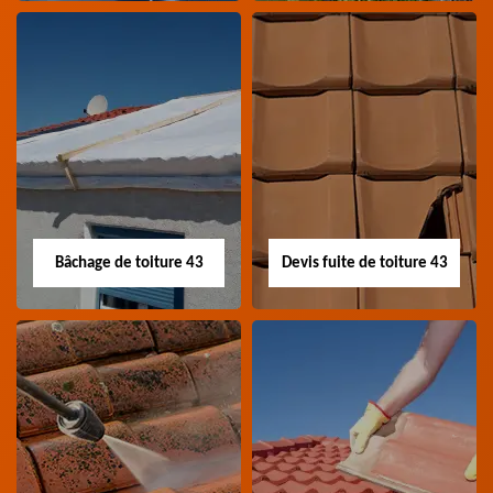
Nettoyage panneau
Devis pose de
photovoltaïque 43
gouttière 43
Professionnel en
Devis pose de gouttière
nettoyage panneau
43 Haute-Loire
photovoltaïque 43
Haute-Loire
Bâchage de toiture 43
Devis fuite de toiture 43
Bâchage de toiture
Devis fuite de
43
toiture 43
Entreprise bâchage de
Devis fuite de toiture 43