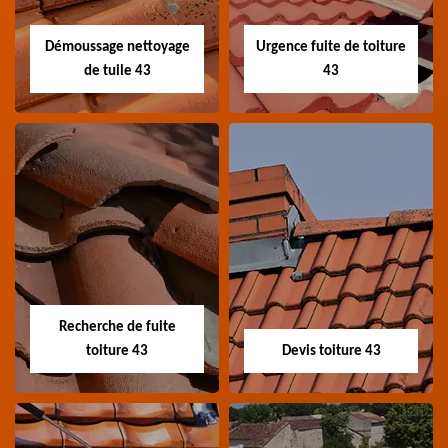
toiture 43 Haute-Loire
Haute-Loire
Démoussage nettoyage
Urgence fuite de toiture
de tuile 43
43
Démoussage
Urgence fuite de
nettoyage de tuile
toiture 43
43
Entreprise urgence
Spécialiste en
fuite de toiture 43
démoussage et
Haute-Loire
Recherche de fuite
nettoyage de tuile 43
toiture 43
Devis toiture 43
Haute-Loire