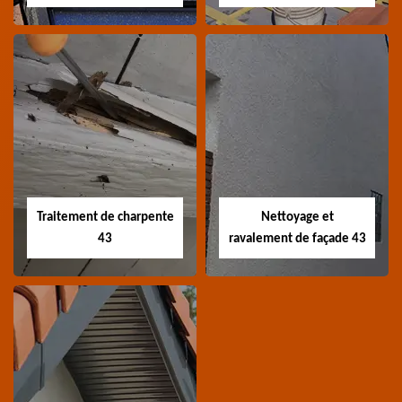
Devis nettoyage de
Devis réparation de
toiture 43
toiture 43
Devis nettoyage de
Devis réparation de
toiture 43 Haute-Loire
toiture 43 Haute-Loire
Traitement de charpente
Nettoyage et
43
ravalement de façade 43
Traitement de
Nettoyage et
charpente 43
ravalement de
façade 43