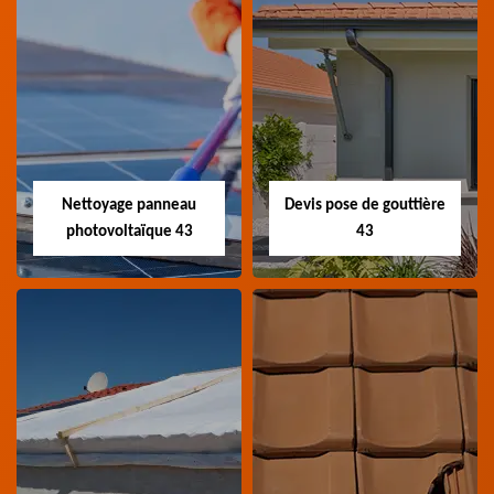
Couvreur
Couvreur zingueur
charpentier 43
43
Artisan couvreur
Artisan couvreur
charpentier 43 Haute-
zingueur 43 Haute-Loire
Loire
Nettoyage panneau
Devis pose de gouttière
photovoltaïque 43
43
Nettoyage panneau
Devis pose de
photovoltaïque 43
gouttière 43
Professionnel en
Devis pose de gouttière
nettoyage panneau
43 Haute-Loire