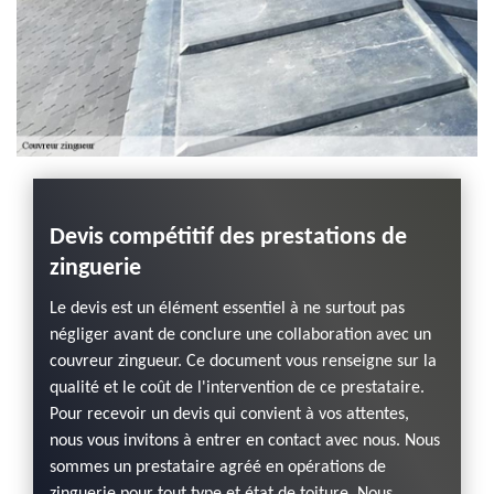
reur
Devis compétitif des prestations de
Couv
zinguerie
Tout l
d’achat
Le devis est un élément essentiel à ne surtout pas
zingue
ns les
négliger avant de conclure une collaboration avec un
humain
aire
couvreur zingueur. Ce document vous renseigne sur la
aux int
ur
qualité et le coût de l'intervention de ce prestataire.
sanitai
nnel.
Pour recevoir un devis qui convient à vos attentes,
notre q
 nous
nous vous invitons à entrer en contact avec nous. Nous
habita
e
sommes un prestataire agréé en opérations de
prestat