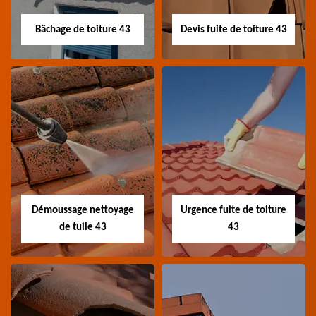
photovoltaïque 43
Haute-Loire
Bâchage de toiture 43
Devis fuite de toiture 43
Bâchage de toiture
Devis fuite de
43
toiture 43
Entreprise bâchage de
Devis fuite de toiture 43
toiture 43 Haute-Loire
Haute-Loire
Démoussage nettoyage
Urgence fuite de toiture
de tuile 43
43