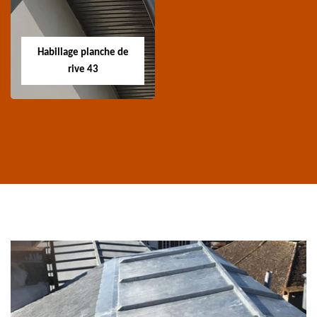
Spécialiste en
Entreprise nettoyage et
traitement de
ravalement de façade
charpente 43 Haute-
Habillage planche de
43 Haute-Loire
Loire
rive 43
Habillage planche
de rive 43
Entreprise habillage
planche de rive 43
Haute-Loire