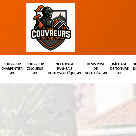
COUVREUR
COUVREUR
NETTOYAGE
DEVIS POSE
BÂCHAGE
D
CHARPENTIER
ZINGUEUR
PANNEAU
DE
DE TOITURE
D
43
43
PHOTOVOLTAÏQUE 43
GOUTTIÈRE 43
43