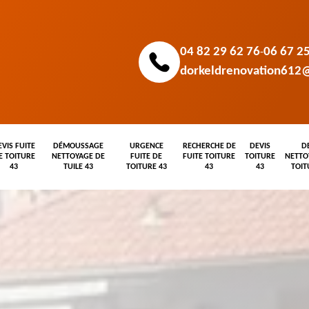
04 82 29 62 76
06 67 2
-
dorkeldrenovation612
EVIS FUITE
DÉMOUSSAGE
URGENCE
RECHERCHE DE
DEVIS
D
E TOITURE
NETTOYAGE DE
FUITE DE
FUITE TOITURE
TOITURE
NETTO
43
TUILE 43
TOITURE 43
43
43
TOIT