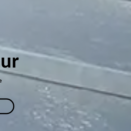
eur
e