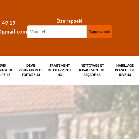
Être rappelé
5 49 19
@gmail.com
EVIS
DEVIS
TRAITEMENT
NETTOYAGE ET
HABILLAGE
YAGE DE
RÉPARATION DE
DE CHARPENTE
RAVALEMENT DE
PLANCHE DE
URE 43
TOITURE 43
43
FAÇADE 43
RIVE 43