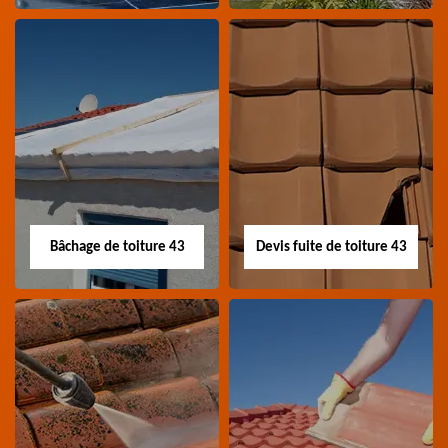
Nettoyage panneau
Devis pose de
photovoltaïque 43
gouttière 43
Professionnel en
Devis pose de gouttière
nettoyage panneau
43 Haute-Loire
photovoltaïque 43
Haute-Loire
Bâchage de toiture 43
Devis fuite de toiture 43
Bâchage de toiture
Devis fuite de
43
toiture 43
Entreprise bâchage de
Devis fuite de toiture 43