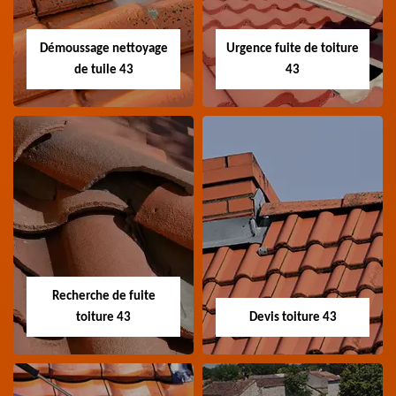
toiture 43 Haute-Loire
Haute-Loire
Démoussage nettoyage
Urgence fuite de toiture
de tuile 43
43
Démoussage
Urgence fuite de
nettoyage de tuile
toiture 43
43
Entreprise urgence
Spécialiste en
fuite de toiture 43
démoussage et
Haute-Loire
Recherche de fuite
nettoyage de tuile 43
toiture 43
Devis toiture 43
Haute-Loire