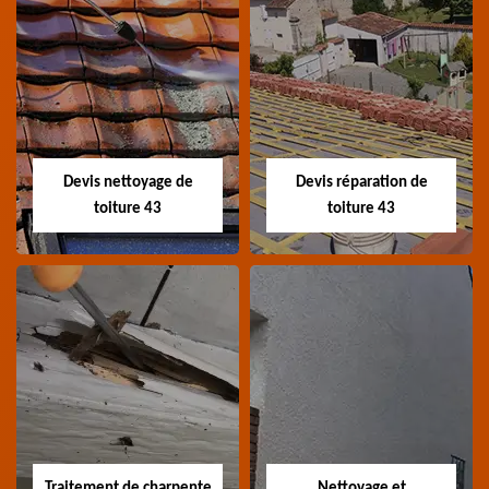
Recherche de fuite
Devis toiture 43
toiture 43
Devis toiture 43 Haute-
Entreprise recherche
Loire
fuite de toiture 43
Haute-Loire
Devis nettoyage de
Devis réparation de
toiture 43
toiture 43
Devis nettoyage de
Devis réparation de
toiture 43
toiture 43
Devis nettoyage de
Devis réparation de
toiture 43 Haute-Loire
toiture 43 Haute-Loire
Traitement de charpente
Nettoyage et