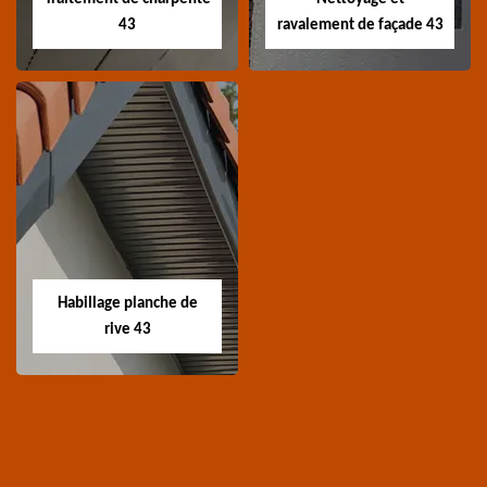
43
ravalement de façade 43
Traitement de
Nettoyage et
charpente 43
ravalement de
façade 43
Spécialiste en
Entreprise nettoyage et
traitement de
ravalement de façade
charpente 43 Haute-
Habillage planche de
43 Haute-Loire
Loire
rive 43
Habillage planche