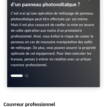
d’un panneau photovoltaïque ?
pann
 plus
C’est vrai qu’une opération de nettoyage de panneau
Plus l
 ce
photovoltaïque peut être effectuée par soi-même.
les ra
s par
Mais il est plus rassurant de confier la mise en œuvre
matéri
ière et
de cette opération aux mains d’un prestataire
des imp
travail
professionnel. Ainsi, vous évitez le risque de casser le
des pol
 toute
panneau en cas de mauvaise manipulation des outils
de net
ous
de nettoyage. De plus, vous pouvez assurer la propreté
urgenc
fiable,
optimale de cet équipement. Pour bien exécuter les
sommes
travaux, pensez à entrer en relation avec un artisan
dispon
couvreur professionnel.
ouvrabl
Couvreur professionnel