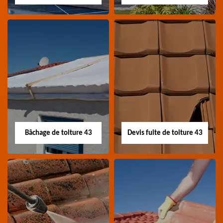
Nettoyage panneau
Devis pose de
photovoltaïque 43
gouttière 43
Professionnel en
Devis pose de gouttière
nettoyage panneau
43 Haute-Loire
photovoltaïque 43
Haute-Loire
Bâchage de toiture 43
Devis fuite de toiture 43
Bâchage de toiture
Devis fuite de
43
toiture 43