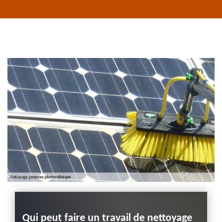
Habillage planche
de rive 43
Entreprise habillage
planche de rive 43
Haute-Loire
 de
Qui peut faire un travail de nettoyage
Opér