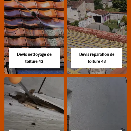
Recherche de fuite
Devis toiture 43
toiture 43
Devis toiture 43 Haute-
Entreprise recherche
Loire
fuite de toiture 43
Haute-Loire
Devis nettoyage de
Devis réparation de
toiture 43
toiture 43
Devis nettoyage de
Devis réparation de
toiture 43
toiture 43
Devis nettoyage de
Devis réparation de
toiture 43 Haute-Loire
toiture 43 Haute-Loire