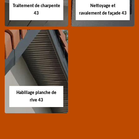
Traitement de charpente
Nettoyage et
43
ravalement de façade 43
Traitement de
Nettoyage et
charpente 43
ravalement de
façade 43
Spécialiste en
Entreprise nettoyage et
traitement de
ravalement de façade
charpente 43 Haute-
Habillage planche de
43 Haute-Loire
Loire
rive 43