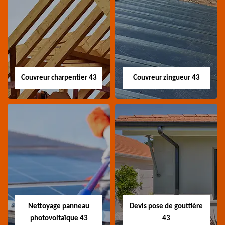
Couvreur charpentier 43
Couvreur zingueur 43
Couvreur
Couvreur zingueur
charpentier 43
43
Artisan couvreur
Artisan couvreur
charpentier 43 Haute-
zingueur 43 Haute-Loire
Loire
Nettoyage panneau
Devis pose de gouttière
photovoltaïque 43
43