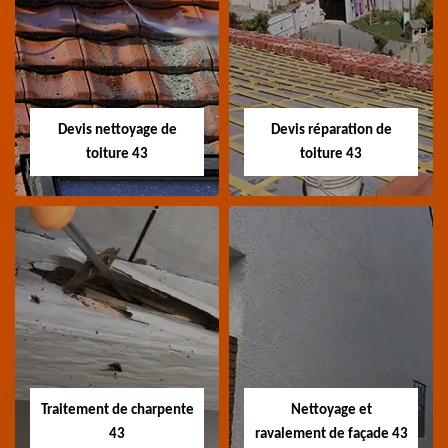
Recherche de fuite
Devis toiture 43
toiture 43
Devis toiture 43 Haute-
Entreprise recherche
Loire
fuite de toiture 43
Haute-Loire
Devis nettoyage de
Devis réparation de
toiture 43
toiture 43
Devis nettoyage de
Devis réparation de
toiture 43
toiture 43
Devis nettoyage de
Devis réparation de
toiture 43 Haute-Loire
toiture 43 Haute-Loire
Traitement de charpente
Nettoyage et
43
ravalement de façade 43