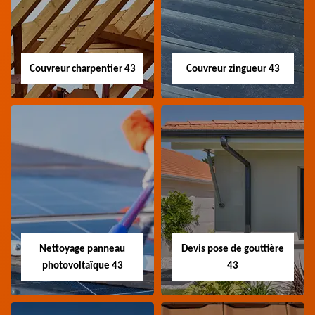
Couvreur charpentier 43
Couvreur zingueur 43
Couvreur
Couvreur zingueur
charpentier 43
43
Artisan couvreur
Artisan couvreur
charpentier 43 Haute-
zingueur 43 Haute-Loire
Loire
Nettoyage panneau
Devis pose de gouttière
photovoltaïque 43
43