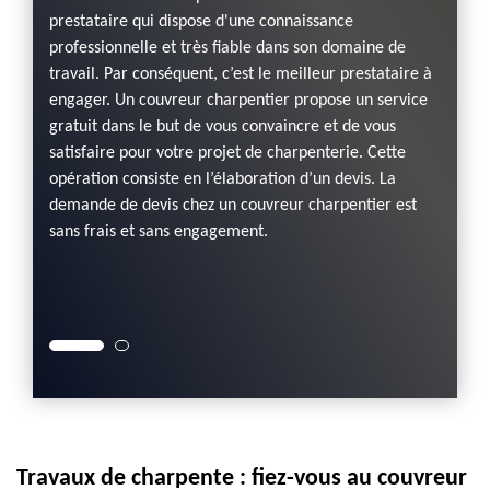
trav
prestataire qui dispose d'une connaissance
professionnelle et très fiable dans son domaine de
r
DORKEL
travail. Par conséquent, c’est le meilleur prestataire à
vue La
charpe
engager. Un couvreur charpentier propose un service
faire
Montag
gratuit dans le but de vous convaincre et de vous
 à
confia
satisfaire pour votre projet de charpenterie. Cette
ssionnel
réalise
opération consiste en l’élaboration d’un devis. La
sont
recomm
demande de devis chez un couvreur charpentier est
 de
exécuté
sans frais et sans engagement.
tactez-
garanti
 un
le pou
devis p
Travaux de charpente : fiez-vous au couvreur