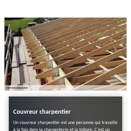
Entreprise habillage
planche de rive 43
Haute-Loire
ur
Couvreur charpentier
Adre
ier,
zing
Un couvreur charpentier est une personne qui travaille
s
pour
à la fois dans la charpenterie et la toiture. C’est un