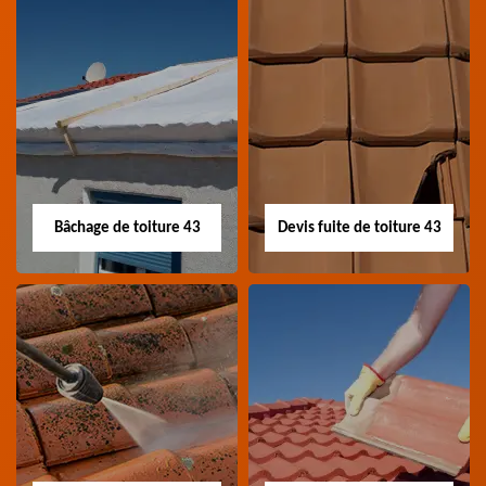
Nettoyage panneau
Devis pose de
photovoltaïque 43
gouttière 43
Professionnel en
Devis pose de gouttière
nettoyage panneau
43 Haute-Loire
photovoltaïque 43
Haute-Loire
Bâchage de toiture 43
Devis fuite de toiture 43
Bâchage de toiture
Devis fuite de
43
toiture 43
Entreprise bâchage de
Devis fuite de toiture 43
toiture 43 Haute-Loire
Haute-Loire