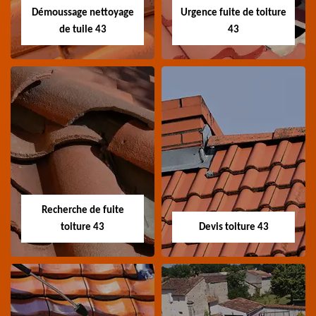
Démoussage nettoyage
Urgence fuite de toiture
de tuile 43
43
Démoussage
Urgence fuite de
nettoyage de tuile
toiture 43
43
Entreprise urgence
Spécialiste en
fuite de toiture 43
démoussage et
Haute-Loire
Recherche de fuite
nettoyage de tuile 43
toiture 43
Devis toiture 43
Haute-Loire