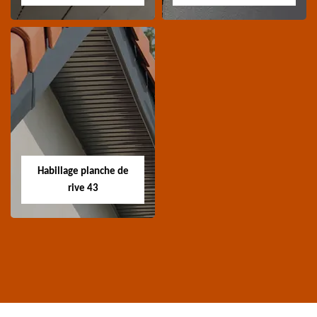
Traitement de
Nettoyage et
charpente 43
ravalement de
façade 43
Spécialiste en
Entreprise nettoyage et
traitement de
ravalement de façade
charpente 43 Haute-
Habillage planche de
43 Haute-Loire
Loire
rive 43
Habillage planche
de rive 43