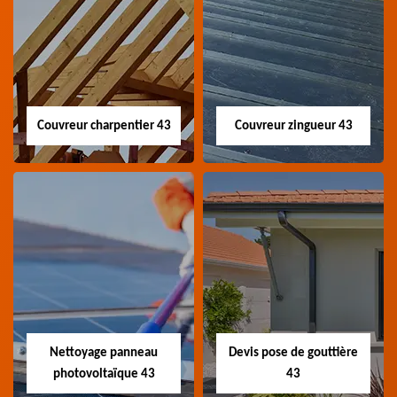
Couvreur charpentier 43
Couvreur zingueur 43
Couvreur
Couvreur zingueur
charpentier 43
43
Artisan couvreur
Artisan couvreur
charpentier 43 Haute-
zingueur 43 Haute-Loire
Loire
Nettoyage panneau
Devis pose de gouttière
photovoltaïque 43
43