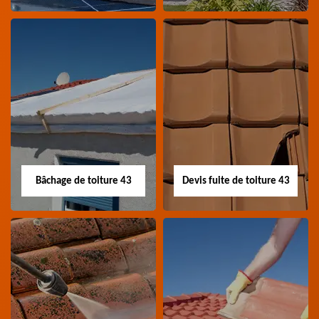
Nettoyage panneau
Devis pose de
photovoltaïque 43
gouttière 43
Professionnel en
Devis pose de gouttière
nettoyage panneau
43 Haute-Loire
photovoltaïque 43
Haute-Loire
Bâchage de toiture 43
Devis fuite de toiture 43
Bâchage de toiture
Devis fuite de
43
toiture 43