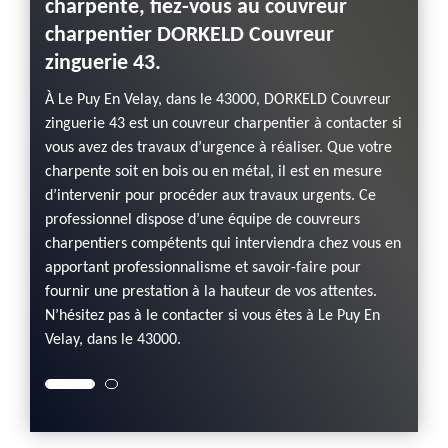
charpente, fiez-vous au couvreur
char
charpentier DORKELD Couvreur
pente,
Si vou
zinguerie 43.
n
il est
r sa
expéri
À Le Puy En Velay, dans le 43000, DORKELD Couvreur
Comme
réputa
zinguerie 43 est un couvreur charpentier à contacter si
les tra
vous avez des travaux d’urgence à réaliser. Que votre
 les
coûteu
charpente soit en bois ou en métal, il est en mesure
les
offres 
d’intervenir pour procéder aux travaux urgents. Ce
te,
meilleu
professionnel dispose d’une équipe de couvreurs
ût
vous bé
charpentiers compétents qui interviendra chez vous en
raison
apportant professionnalisme et savoir-faire pour
fournir une prestation à la hauteur de vos attentes.
N’hésitez pas à le contacter si vous êtes à Le Puy En
Velay, dans le 43000.