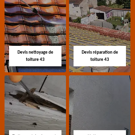
Recherche de fuite
Devis toiture 43
toiture 43
Devis toiture 43 Haute-
Entreprise recherche
Loire
fuite de toiture 43
Haute-Loire
Devis nettoyage de
Devis réparation de
toiture 43
toiture 43
Devis nettoyage de
Devis réparation de
toiture 43
toiture 43
Devis nettoyage de
Devis réparation de
toiture 43 Haute-Loire
toiture 43 Haute-Loire