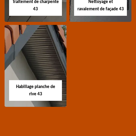
Traitement de charpente
Nettoyage et
43
ravalement de façade 43
Traitement de
Nettoyage et
charpente 43
ravalement de
façade 43
Spécialiste en
Entreprise nettoyage et
traitement de
ravalement de façade
charpente 43 Haute-
Habillage planche de
43 Haute-Loire
Loire
rive 43