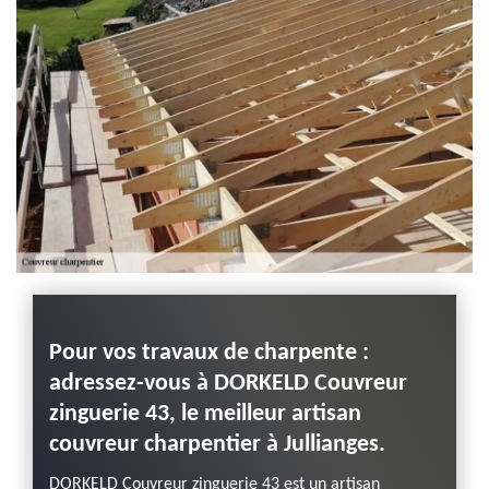
Haute-Loire
Pour vos travaux de charpente :
Bon 
adressez-vous à DORKELD Couvreur
ervice
Plusieu
zinguerie 43, le meilleur artisan
logique
d’un bo
couvreur charpentier à Jullianges.
st le
de dét
lients
prestat
DORKELD Couvreur zinguerie 43 est un artisan