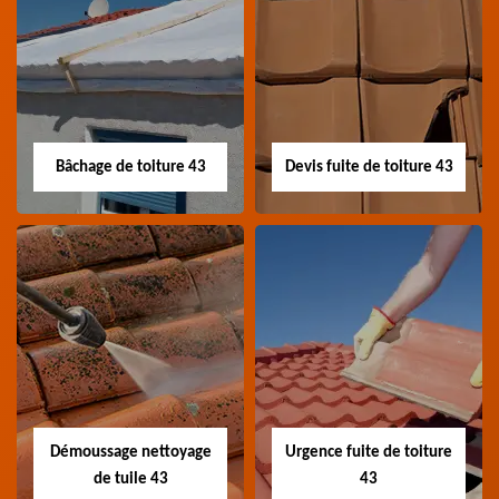
Nettoyage panneau
Devis pose de
photovoltaïque 43
gouttière 43
Professionnel en
Devis pose de gouttière
nettoyage panneau
43 Haute-Loire
photovoltaïque 43
Haute-Loire
Bâchage de toiture 43
Devis fuite de toiture 43
Bâchage de toiture
Devis fuite de
43
toiture 43
Entreprise bâchage de
Devis fuite de toiture 43
toiture 43 Haute-Loire
Haute-Loire
Démoussage nettoyage
Urgence fuite de toiture
de tuile 43
43