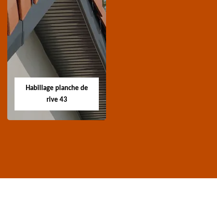
Traitement de
Nettoyage et
charpente 43
ravalement de
façade 43
Spécialiste en
Entreprise nettoyage et
traitement de
ravalement de façade
charpente 43 Haute-
Habillage planche de
43 Haute-Loire
Loire
rive 43
Habillage planche
de rive 43
Entreprise habillage
planche de rive 43