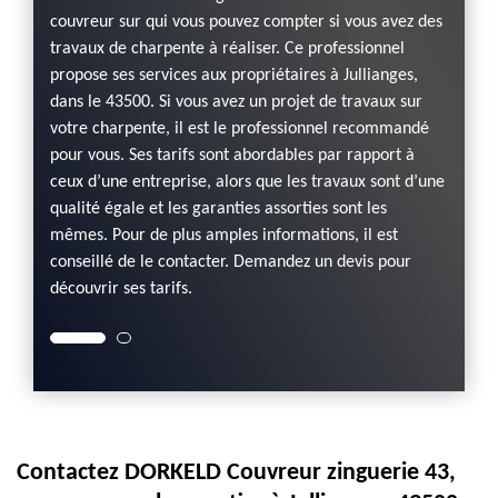
er un
en off
couvreur sur qui vous pouvez compter si vous avez des
t tout
bon co
travaux de charpente à réaliser. Ce professionnel
ien
à fait 
propose ses services aux propriétaires à Jullianges,
 est un
nous c
dans le 43500. Si vous avez un projet de travaux sur
couvre
votre charpente, il est le professionnel recommandé
tre
correc
pour vous. Ses tarifs sont abordables par rapport à
ute
satisf
ceux d’une entreprise, alors que les travaux sont d’une
activit
qualité égale et les garanties assorties sont les
mêmes. Pour de plus amples informations, il est
conseillé de le contacter. Demandez un devis pour
découvrir ses tarifs.
Contactez DORKELD Couvreur zinguerie 43,