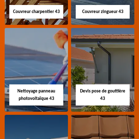
Couvreur charpentier 43
Couvreur zingueur 43
Couvreur
Couvreur zingueur
charpentier 43
43
Artisan couvreur
Artisan couvreur
charpentier 43 Haute-
zingueur 43 Haute-Loire
Loire
Nettoyage panneau
Devis pose de gouttière
photovoltaïque 43
43