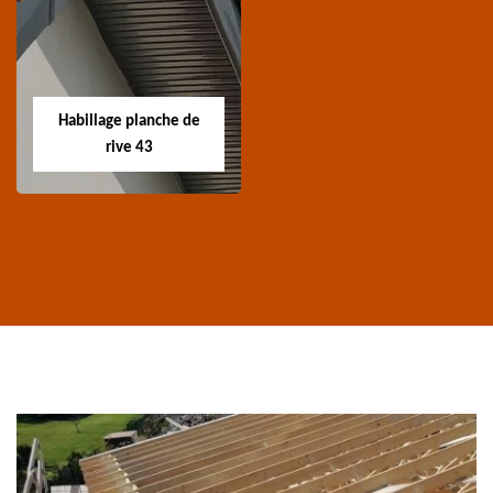
charpente 43
ravalement de
façade 43
Spécialiste en
Entreprise nettoyage et
traitement de
ravalement de façade
charpente 43 Haute-
Habillage planche de
43 Haute-Loire
Loire
rive 43
Habillage planche
de rive 43
Entreprise habillage
planche de rive 43
Haute-Loire