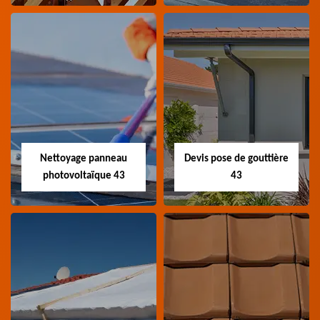
Couvreur
Couvreur zingueur
charpentier 43
43
Artisan couvreur
Artisan couvreur
charpentier 43 Haute-
zingueur 43 Haute-Loire
Loire
Nettoyage panneau
Devis pose de gouttière
photovoltaïque 43
43
Nettoyage panneau
Devis pose de
photovoltaïque 43
gouttière 43
Professionnel en
Devis pose de gouttière