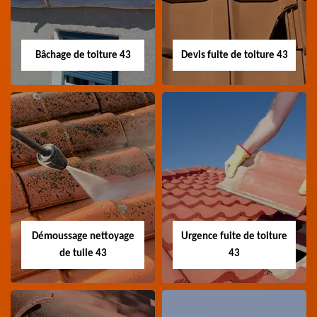
nettoyage panneau
43 Haute-Loire
photovoltaïque 43
Haute-Loire
Bâchage de toiture 43
Devis fuite de toiture 43
Bâchage de toiture
Devis fuite de
43
toiture 43
Entreprise bâchage de
Devis fuite de toiture 43
toiture 43 Haute-Loire
Haute-Loire
Démoussage nettoyage
Urgence fuite de toiture
de tuile 43
43