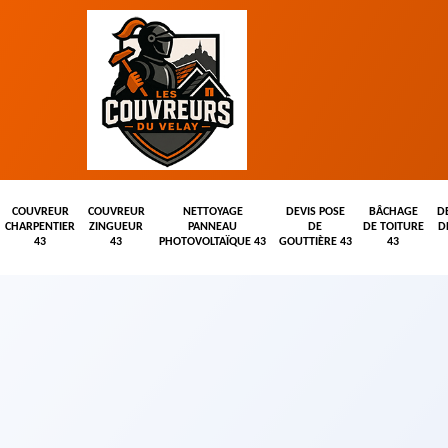
COUVREUR
COUVREUR
NETTOYAGE
DEVIS POSE
BÂCHAGE
D
CHARPENTIER
ZINGUEUR
PANNEAU
DE
DE TOITURE
D
43
43
PHOTOVOLTAÏQUE 43
GOUTTIÈRE 43
43