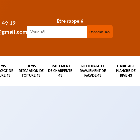
Être rappelé
5 49 19
@gmail.com
EVIS
DEVIS
TRAITEMENT
NETTOYAGE ET
HABILLAGE
YAGE DE
RÉPARATION DE
DE CHARPENTE
RAVALEMENT DE
PLANCHE DE
URE 43
TOITURE 43
43
FAÇADE 43
RIVE 43