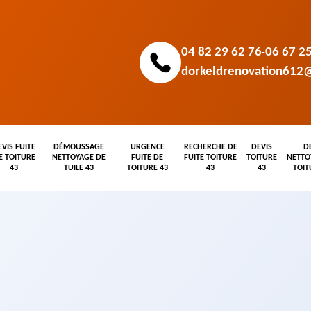
04 82 29 62 76
06 67 2
-
dorkeldrenovation612
EVIS FUITE
DÉMOUSSAGE
URGENCE
RECHERCHE DE
DEVIS
D
E TOITURE
NETTOYAGE DE
FUITE DE
FUITE TOITURE
TOITURE
NETTO
43
TUILE 43
TOITURE 43
43
43
TOIT