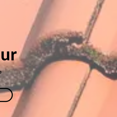
eur
e