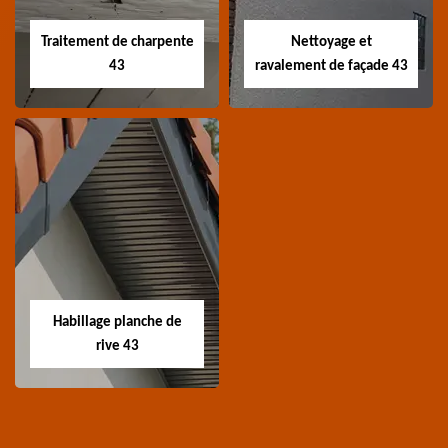
toiture 43 Haute-Loire
toiture 43 Haute-Loire
Traitement de charpente
Nettoyage et
43
ravalement de façade 43
Traitement de
Nettoyage et
charpente 43
ravalement de
façade 43
Spécialiste en
Entreprise nettoyage et
traitement de
ravalement de façade
charpente 43 Haute-
Habillage planche de
43 Haute-Loire
Loire
rive 43