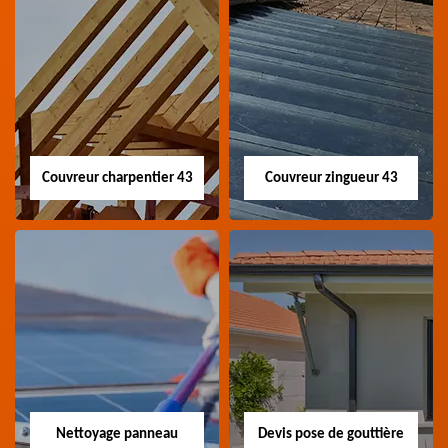
Couvreur charpentier 43
Couvreur zingueur 43
Couvreur
Couvreur zingueur
charpentier 43
43
Artisan couvreur
Artisan couvreur
charpentier 43 Haute-
zingueur 43 Haute-Loire
Loire
Nettoyage panneau
Devis pose de gouttière