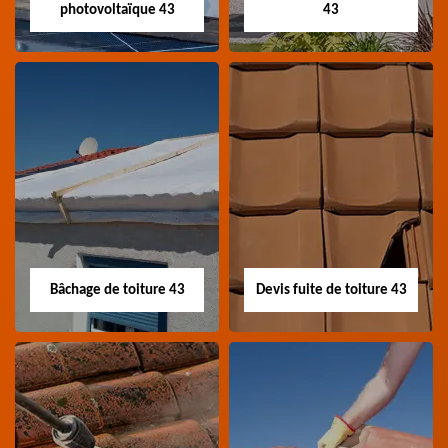
photovoltaïque 43
43
Nettoyage panneau
Devis pose de
photovoltaïque 43
gouttière 43
Professionnel en
Devis pose de gouttière
nettoyage panneau
43 Haute-Loire
photovoltaïque 43
Haute-Loire
Bâchage de toiture 43
Devis fuite de toiture 43
Bâchage de toiture
Devis fuite de