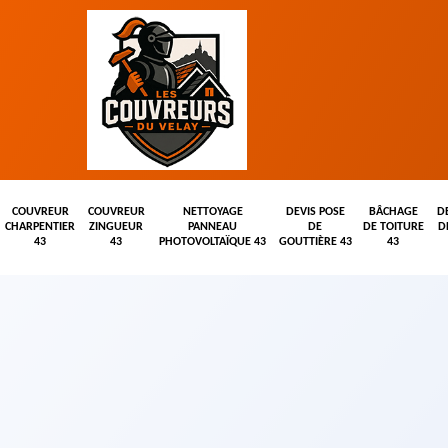
COUVREUR
COUVREUR
NETTOYAGE
DEVIS POSE
BÂCHAGE
D
CHARPENTIER
ZINGUEUR
PANNEAU
DE
DE TOITURE
D
43
43
PHOTOVOLTAÏQUE 43
GOUTTIÈRE 43
43