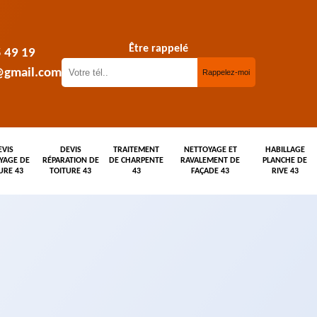
Être rappelé
5 49 19
@gmail.com
EVIS
DEVIS
TRAITEMENT
NETTOYAGE ET
HABILLAGE
YAGE DE
RÉPARATION DE
DE CHARPENTE
RAVALEMENT DE
PLANCHE DE
URE 43
TOITURE 43
43
FAÇADE 43
RIVE 43