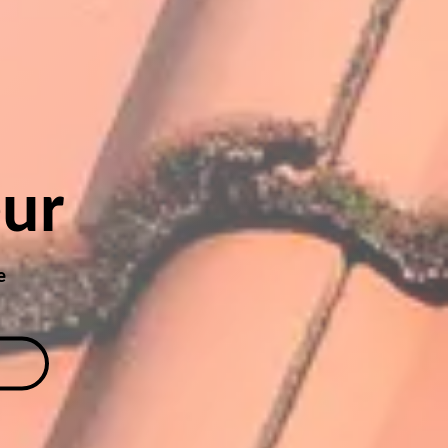
eur
e