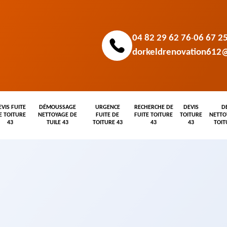
04 82 29 62 76
06 67 2
-
dorkeldrenovation612
EVIS FUITE
DÉMOUSSAGE
URGENCE
RECHERCHE DE
DEVIS
D
E TOITURE
NETTOYAGE DE
FUITE DE
FUITE TOITURE
TOITURE
NETTO
43
TUILE 43
TOITURE 43
43
43
TOIT