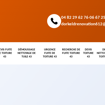
04 82 29 62 76
06 67 2
-
dorkeldrenovation612
EVIS FUITE
DÉMOUSSAGE
URGENCE
RECHERCHE DE
DEVIS
D
E TOITURE
NETTOYAGE DE
FUITE DE
FUITE TOITURE
TOITURE
NETTO
43
TUILE 43
TOITURE 43
43
43
TOIT