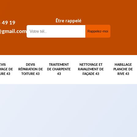
Être rappelé
5 49 19
@gmail.com
EVIS
DEVIS
TRAITEMENT
NETTOYAGE ET
HABILLAGE
YAGE DE
RÉPARATION DE
DE CHARPENTE
RAVALEMENT DE
PLANCHE DE
URE 43
TOITURE 43
43
FAÇADE 43
RIVE 43