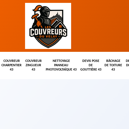
COUVREUR
COUVREUR
NETTOYAGE
DEVIS POSE
BÂCHAGE
D
CHARPENTIER
ZINGUEUR
PANNEAU
DE
DE TOITURE
D
43
43
PHOTOVOLTAÏQUE 43
GOUTTIÈRE 43
43