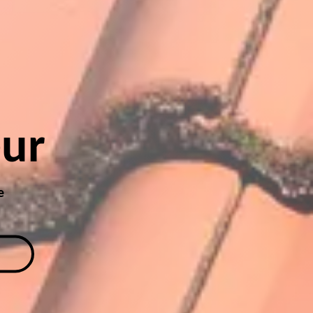
eur
e