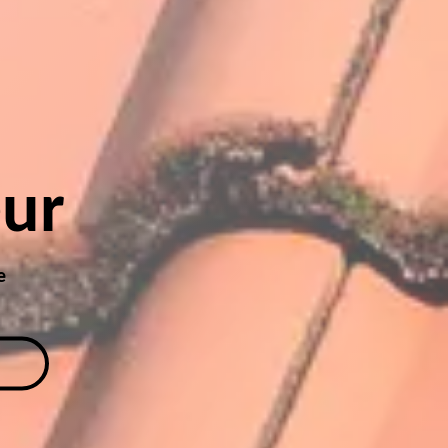
eur
e