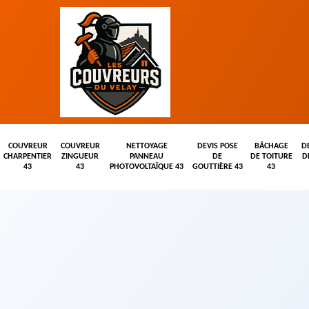
COUVREUR
COUVREUR
NETTOYAGE
DEVIS POSE
BÂCHAGE
D
CHARPENTIER
ZINGUEUR
PANNEAU
DE
DE TOITURE
D
43
43
PHOTOVOLTAÏQUE 43
GOUTTIÈRE 43
43