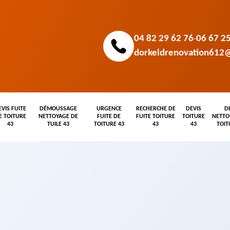
04 82 29 62 76
06 67 2
-
dorkeldrenovation612
EVIS FUITE
DÉMOUSSAGE
URGENCE
RECHERCHE DE
DEVIS
D
E TOITURE
NETTOYAGE DE
FUITE DE
FUITE TOITURE
TOITURE
NETTO
43
TUILE 43
TOITURE 43
43
43
TOIT