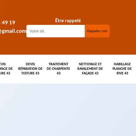
Être rappelé
5 49 19
@gmail.com
EVIS
DEVIS
TRAITEMENT
NETTOYAGE ET
HABILLAGE
YAGE DE
RÉPARATION DE
DE CHARPENTE
RAVALEMENT DE
PLANCHE DE
URE 43
TOITURE 43
43
FAÇADE 43
RIVE 43