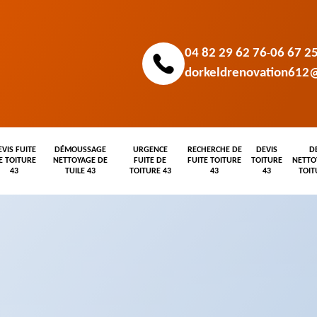
04 82 29 62 76
06 67 2
-
dorkeldrenovation612
EVIS FUITE
DÉMOUSSAGE
URGENCE
RECHERCHE DE
DEVIS
D
E TOITURE
NETTOYAGE DE
FUITE DE
FUITE TOITURE
TOITURE
NETTO
43
TUILE 43
TOITURE 43
43
43
TOIT