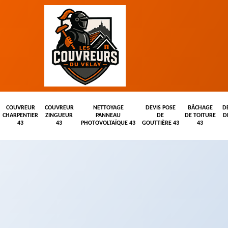
COUVREUR
COUVREUR
NETTOYAGE
DEVIS POSE
BÂCHAGE
D
CHARPENTIER
ZINGUEUR
PANNEAU
DE
DE TOITURE
D
43
43
PHOTOVOLTAÏQUE 43
GOUTTIÈRE 43
43