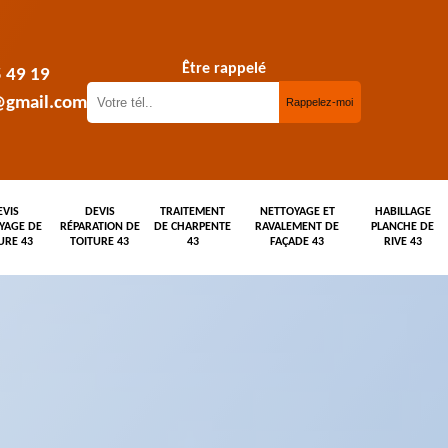
Être rappelé
5 49 19
@gmail.com
EVIS
DEVIS
TRAITEMENT
NETTOYAGE ET
HABILLAGE
YAGE DE
RÉPARATION DE
DE CHARPENTE
RAVALEMENT DE
PLANCHE DE
URE 43
TOITURE 43
43
FAÇADE 43
RIVE 43