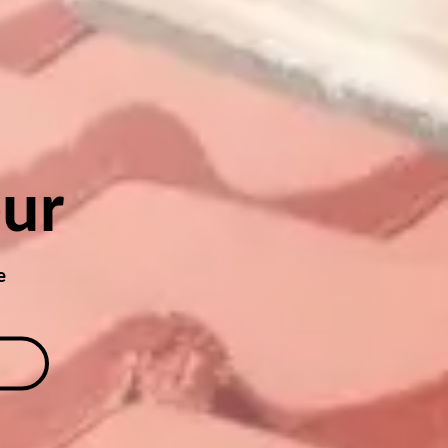
eur
e