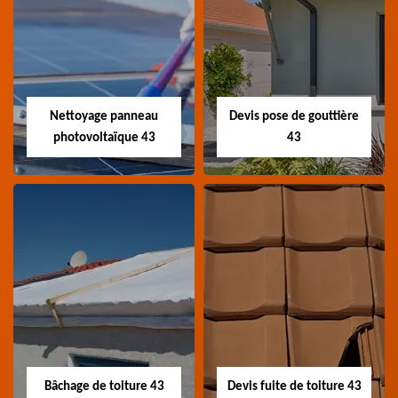
Couvreur
Couvreur zingueur
charpentier 43
43
Artisan couvreur
Artisan couvreur
charpentier 43 Haute-
zingueur 43 Haute-Loire
Loire
Nettoyage panneau
Devis pose de gouttière
photovoltaïque 43
43
Nettoyage panneau
Devis pose de
photovoltaïque 43
gouttière 43
Professionnel en
Devis pose de gouttière
nettoyage panneau
43 Haute-Loire
photovoltaïque 43
Haute-Loire
Bâchage de toiture 43
Devis fuite de toiture 43