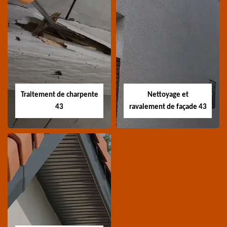
Devis nettoyage de
Devis réparation de
toiture 43
toiture 43
Devis nettoyage de
Devis réparation de
toiture 43 Haute-Loire
toiture 43 Haute-Loire
Traitement de charpente
Nettoyage et
43
ravalement de façade 43
Traitement de
Nettoyage et
charpente 43
ravalement de
façade 43
Spécialiste en
Entreprise nettoyage et
traitement de