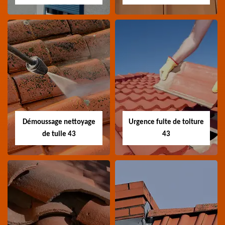
Bâchage de toiture
Devis fuite de
43
toiture 43
Entreprise bâchage de
Devis fuite de toiture 43
toiture 43 Haute-Loire
Haute-Loire
Démoussage nettoyage
Urgence fuite de toiture
de tuile 43
43
Démoussage
Urgence fuite de
nettoyage de tuile
toiture 43
43