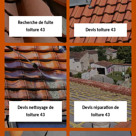
Entreprise urgence
Spécialiste en
fuite de toiture 43
démoussage et
Haute-Loire
Recherche de fuite
nettoyage de tuile 43
toiture 43
Devis toiture 43
Haute-Loire
Recherche de fuite
Devis toiture 43
toiture 43
Devis toiture 43 Haute-
Entreprise recherche
Loire
fuite de toiture 43
Haute-Loire
Devis nettoyage de
Devis réparation de
toiture 43
toiture 43