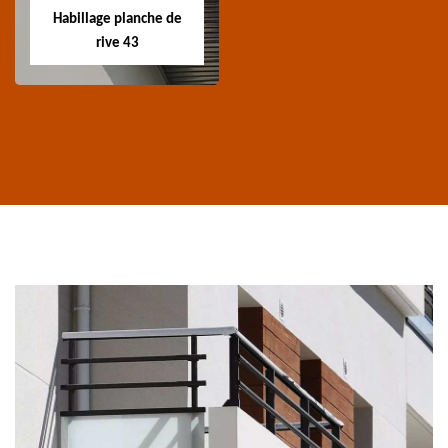
ravalement de façade
charpente 43 Haute-
Habillage planche de
43 Haute-Loire
Loire
rive 43
Habillage planche
de rive 43
Entreprise habillage
planche de rive 43
Haute-Loire