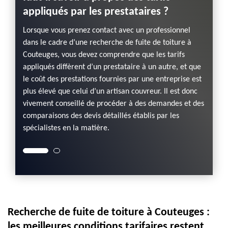
on de
Face à 
appliqués par les prestataires ?
la
fuite e
nt d’un
meilleu
Lorsque vous prenez contact avec un professionnel
té la
devis e
dans le cadre d’une recherche de fuite de toiture à
fuite d
Couteuges, vous devez comprendre que les tarifs
nt
assuré
appliqués diffèrent d’un prestataire à un autre, et que
mise en
aussi d
le coût des prestations fournies par une entreprise est
ture
œuvre 
plus élevé que celui d’un artisan couvreur. Il est donc
r avec
endomm
vivement conseillé de procéder à des demandes et des
 la
un cou
comparaisons des devis détaillés établis par les
fuite d
spécialistes en la matière.
Recherche de fuite de toiture à Couteuges :
les meilleures conditions tarifaires restent