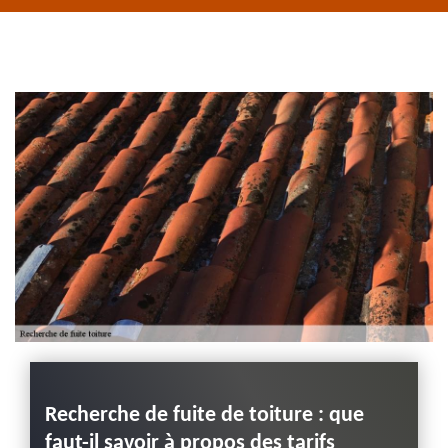
de rive 43
Entreprise habillage
planche de rive 43
Haute-Loire
Recherche de fuite de toiture : que
Devis
faut-il savoir à propos des tarifs