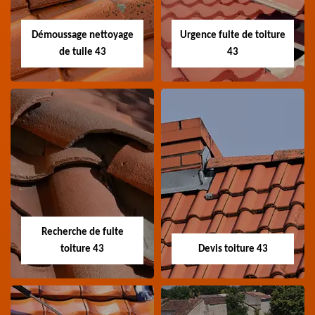
toiture 43 Haute-Loire
Haute-Loire
Démoussage nettoyage
Urgence fuite de toiture
de tuile 43
43
Démoussage
Urgence fuite de
nettoyage de tuile
toiture 43
43
Entreprise urgence
Spécialiste en
fuite de toiture 43
démoussage et
Haute-Loire
Recherche de fuite
nettoyage de tuile 43
toiture 43
Devis toiture 43
Haute-Loire