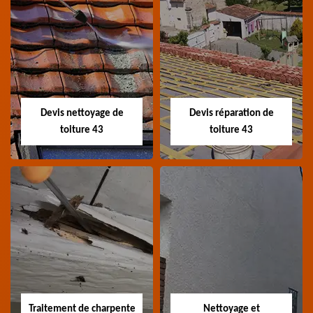
Recherche de fuite
Devis toiture 43
toiture 43
Devis toiture 43 Haute-
Entreprise recherche
Loire
fuite de toiture 43
Haute-Loire
Devis nettoyage de
Devis réparation de
toiture 43
toiture 43
Devis nettoyage de
Devis réparation de
toiture 43
toiture 43
Devis nettoyage de
Devis réparation de
toiture 43 Haute-Loire
toiture 43 Haute-Loire
Traitement de charpente
Nettoyage et