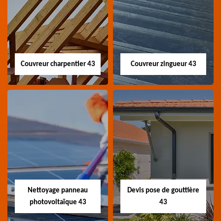
Couvreur charpentier 43
Couvreur zingueur 43
Couvreur
Couvreur zingueur
charpentier 43
43
Artisan couvreur
Artisan couvreur
charpentier 43 Haute-
zingueur 43 Haute-Loire
Loire
Nettoyage panneau
Devis pose de gouttière
photovoltaïque 43
43