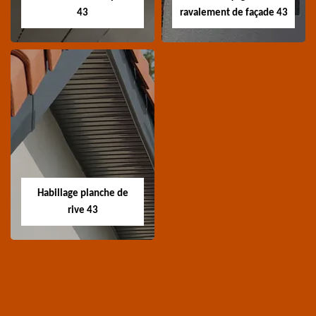
43
ravalement de façade 43
Traitement de
Nettoyage et
charpente 43
ravalement de
façade 43
Spécialiste en
Entreprise nettoyage et
traitement de
ravalement de façade
charpente 43 Haute-
Habillage planche de
43 Haute-Loire
Loire
rive 43
Habillage planche