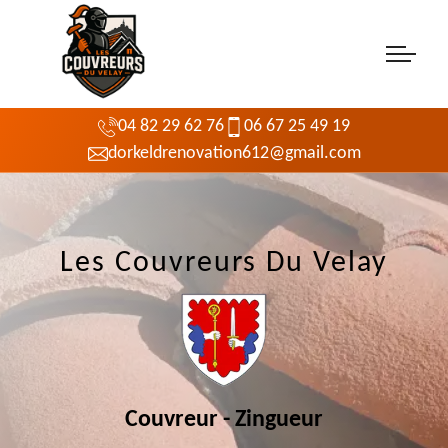
04 82 29 62 76
06 67 25 49 19
dorkeldrenovation612@gmail.com
Les Couvreurs Du Velay
Couvreur - Zingueur