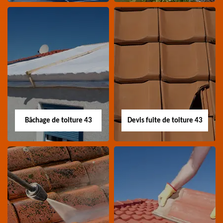
Nettoyage panneau
Devis pose de
photovoltaïque 43
gouttière 43
Professionnel en
Devis pose de gouttière
nettoyage panneau
43 Haute-Loire
photovoltaïque 43
Haute-Loire
Bâchage de toiture 43
Devis fuite de toiture 43
Bâchage de toiture
Devis fuite de
43
toiture 43
Entreprise bâchage de
Devis fuite de toiture 43