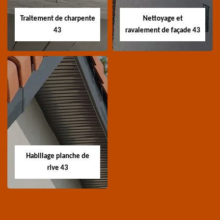
toiture 43 Haute-Loire
toiture 43 Haute-Loire
Traitement de charpente
Nettoyage et
43
ravalement de façade 43
Traitement de
Nettoyage et
charpente 43
ravalement de
façade 43
Spécialiste en
Entreprise nettoyage et
traitement de
ravalement de façade
charpente 43 Haute-
Habillage planche de
43 Haute-Loire
Loire
rive 43