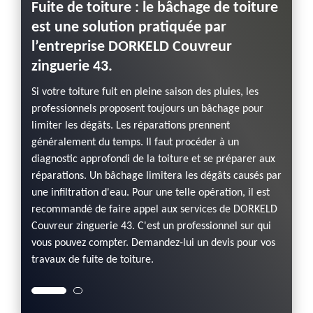
Fuite de toiture : le bâchage de toiture
Appe
ite
est une solution pratiquée par
Couv
230
l’entreprise DORKELD Couvreur
de t
zinguerie 43.
est
Si votr
el
recomm
Si votre toiture fuit en pleine saison des pluies, les
un
comme 
professionnels proposent toujours un bâchage pour
e. En
couvre
limiter les dégâts. Les réparations prennent
s
fonctio
généralement du temps. Il faut procéder à un
e. Mais
soluti
diagnostic approfondi de la toiture et se préparer aux
 un
pour q
réparations. Un bâchage limitera les dégâts causés par
. Il
diagnos
une infiltration d'eau. Pour une telle opération, il est
as à
détecte
recommandé de faire appel aux services de DORKELD
contac
Couvreur zinguerie 43. C'est un professionnel sur qui
Demand
vous pouvez compter. Demandez-lui un devis pour vos
travaux de fuite de toiture.