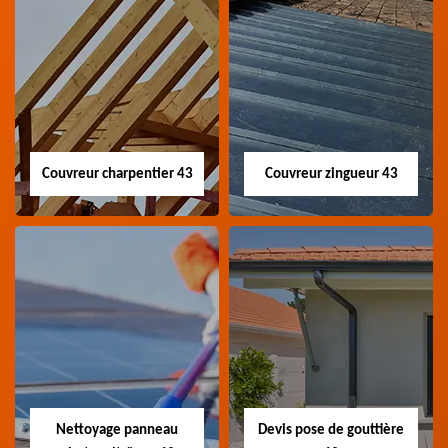
Couvreur charpentier 43
Couvreur zingueur 43
Couvreur
Couvreur zingueur
charpentier 43
43
Artisan couvreur
Artisan couvreur
charpentier 43 Haute-
zingueur 43 Haute-Loire
Loire
Nettoyage panneau
Devis pose de gouttière