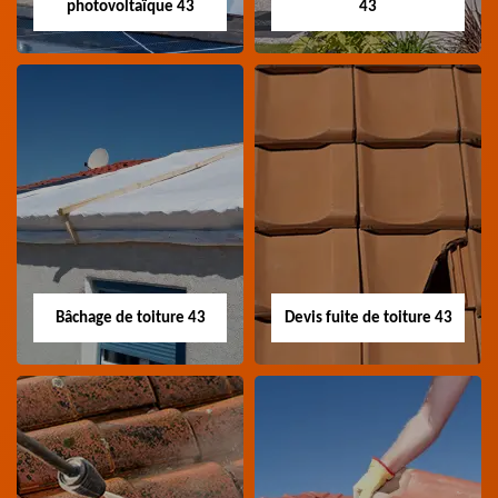
photovoltaïque 43
43
Nettoyage panneau
Devis pose de
photovoltaïque 43
gouttière 43
Professionnel en
Devis pose de gouttière
nettoyage panneau
43 Haute-Loire
photovoltaïque 43
Haute-Loire
Bâchage de toiture 43
Devis fuite de toiture 43
Bâchage de toiture
Devis fuite de
43
toiture 43