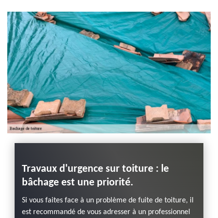
planche de rive 43
Haute-Loire
Travaux d'urgence sur toiture : le
DORK
Loire
bâchage est une priorité.
couv
de to
Si vous faites face à un problème de fuite de toiture, il
4380
est recommandé de vous adresser à un professionnel