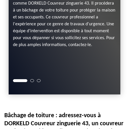
comme DORKELD Couvreur zinguerie 43. Il procédera
uvreur
Si votr
à un bâchage de votre toiture pour protéger la maison
fié à
vous ê
et ses occupants. Ce couvreur professionnel a
chez
couver
l'expérience pour ce genre de travaux d'urgence. Une
r
protég
équipe d'intervention est disponible à tout moment
on et
opérat
pour vous dépanner si vous sollicitez ses services. Pour
us serez
pour qu
de plus amples informations, contactez-le.
La
votre 
plus
un pro
Sur
Contac
êtes à
Bâchage de toiture : adressez-vous à
DORKELD Couvreur zinguerie 43, un couvreur