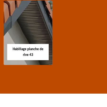
Traitement de
Nettoyage et
charpente 43
ravalement de
façade 43
Spécialiste en
Entreprise nettoyage et
traitement de
ravalement de façade
charpente 43 Haute-
Habillage planche de
43 Haute-Loire
Loire
rive 43
Habillage planche
de rive 43
Entreprise habillage