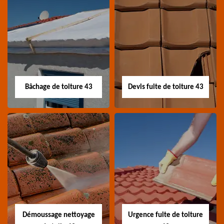
Nettoyage panneau
Devis pose de
photovoltaïque 43
gouttière 43
Professionnel en
Devis pose de gouttière
nettoyage panneau
43 Haute-Loire
photovoltaïque 43
Haute-Loire
Bâchage de toiture 43
Devis fuite de toiture 43
Bâchage de toiture
Devis fuite de
43
toiture 43
Entreprise bâchage de
Devis fuite de toiture 43
toiture 43 Haute-Loire
Haute-Loire
Démoussage nettoyage
Urgence fuite de toiture