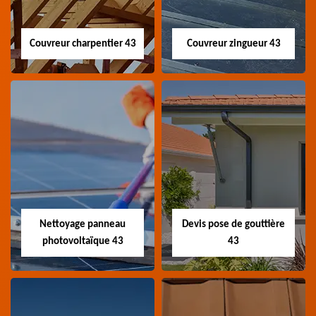
Couvreur charpentier 43
Couvreur zingueur 43
Couvreur
Couvreur zingueur
charpentier 43
43
Artisan couvreur
Artisan couvreur
charpentier 43 Haute-
zingueur 43 Haute-Loire
Loire
Nettoyage panneau
Devis pose de gouttière
photovoltaïque 43
43