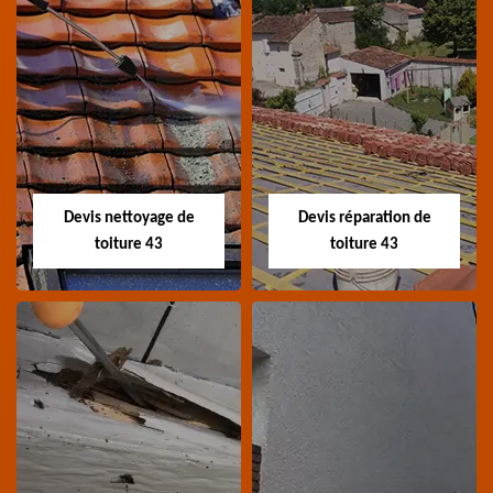
Recherche de fuite
Devis toiture 43
toiture 43
Devis toiture 43 Haute-
Entreprise recherche
Loire
fuite de toiture 43
Haute-Loire
Devis nettoyage de
Devis réparation de
toiture 43
toiture 43
Devis nettoyage de
Devis réparation de
toiture 43
toiture 43
Devis nettoyage de
Devis réparation de
toiture 43 Haute-Loire
toiture 43 Haute-Loire