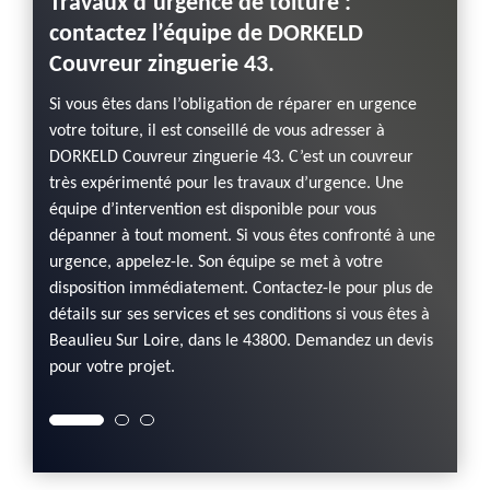
Travaux d’urgence de toiture :
Répa
contactez l’équipe de DORKELD
shing
un
Couvreur zinguerie 43.
soci
abitat.
Couv
Si vous êtes dans l’obligation de réparer en urgence
e la
votre toiture, il est conseillé de vous adresser à
DORKEL
ffet, il
DORKELD Couvreur zinguerie 43. C’est un couvreur
propos
r la
très expérimenté pour les travaux d’urgence. Une
Loire,
équipe d’intervention est disponible pour vous
sur tou
 votre
dépanner à tout moment. Si vous êtes confronté à une
est le
t à une
urgence, appelez-le. Son équipe se met à votre
pour s
disposition immédiatement. Contactez-le pour plus de
Pour pl
détails sur ses services et ses conditions si vous êtes à
n’hésit
Beaulieu Sur Loire, dans le 43800. Demandez un devis
Confiez
pour votre projet.
Loire, 