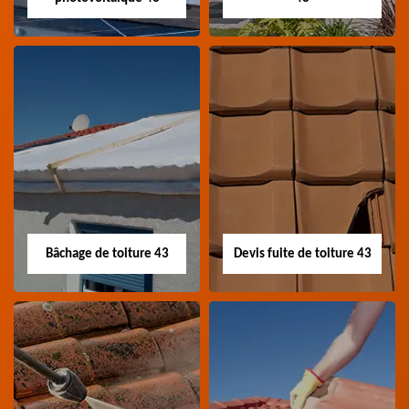
Nettoyage panneau
Devis pose de
photovoltaïque 43
gouttière 43
Professionnel en
Devis pose de gouttière
nettoyage panneau
43 Haute-Loire
photovoltaïque 43
Haute-Loire
Bâchage de toiture 43
Devis fuite de toiture 43
Bâchage de toiture
Devis fuite de
43
toiture 43