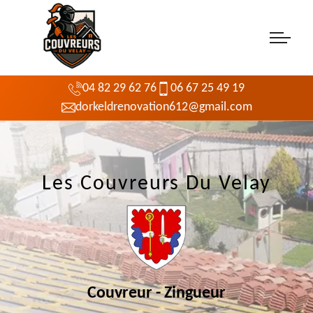
04 82 29 62 76
06 67 25 49 19
dorkeldrenovation612@gmail.com
Les Couvreurs Du Velay
Couvreur - Zingueur