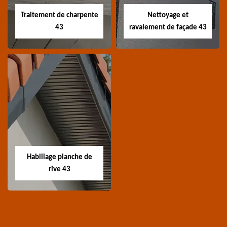
Traitement de charpente
Nettoyage et
43
ravalement de façade 43
Traitement de
Nettoyage et
charpente 43
ravalement de
façade 43
Spécialiste en
Entreprise nettoyage et
traitement de
ravalement de façade
charpente 43 Haute-
Habillage planche de
43 Haute-Loire
Loire
rive 43