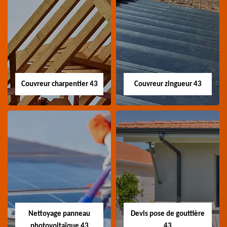
Couvreur charpentier 43
Couvreur zingueur 43
Couvreur
Couvreur zingueur
charpentier 43
43
Artisan couvreur
Artisan couvreur
charpentier 43 Haute-
zingueur 43 Haute-Loire
Loire
Nettoyage panneau
Devis pose de gouttière
photovoltaïque 43
43