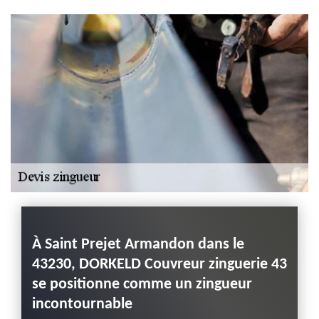
Haute-Loire
rejet
À Saint Prejet Armandon dans le
Pose
43230, DORKELD Couvreur zinguerie 43
Arma
se positionne comme un zingueur
chev
vis
incontournable
zing