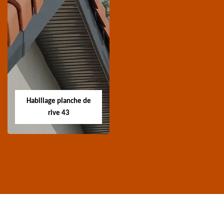
Traitement de
Nettoyage et
charpente 43
ravalement de
façade 43
Spécialiste en
Entreprise nettoyage et
traitement de
ravalement de façade
charpente 43 Haute-
Habillage planche de
43 Haute-Loire
Loire
rive 43
Habillage planche
de rive 43
Entreprise habillage
planche de rive 43