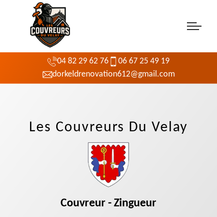
04 82 29 62 76
06 67 25 49 19
dorkeldrenovation612@gmail.com
Les Couvreurs Du Velay
Couvreur - Zingueur