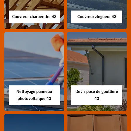
Couvreur charpentier 43
Couvreur zingueur 43
Couvreur
Couvreur zingueur
charpentier 43
43
Artisan couvreur
Artisan couvreur
charpentier 43 Haute-
zingueur 43 Haute-Loire
Loire
Nettoyage panneau
Devis pose de gouttière
photovoltaïque 43
43