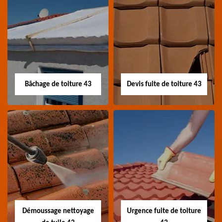
Nettoyage panneau
Devis pose de
photovoltaïque 43
gouttière 43
Professionnel en
Devis pose de gouttière
nettoyage panneau
43 Haute-Loire
photovoltaïque 43
Haute-Loire
Bâchage de toiture 43
Devis fuite de toiture 43
Bâchage de toiture
Devis fuite de
43
toiture 43
Entreprise bâchage de
Devis fuite de toiture 43
toiture 43 Haute-Loire
Haute-Loire
Démoussage nettoyage
Urgence fuite de toiture