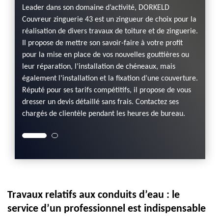
e de
Leader dans son domaine d’activité, DORKELD
Lorsqu
Couvreur zinguerie 43 est un zingueur de choix pour la
chénea
réalisation de divers travaux de toiture et de zinguerie.
l’inte
vous.
Il propose de mettre son savoir-faire à votre profit
zingue
pour la mise en place de vos nouvelles gouttières ou
Celui-
ndre à
leur réparation, l’installation de chéneaux, mais
avérée
ces.
également l’installation et la fixation d’une couverture.
des rés
rché et
Réputé pour ses tarifs compétitifs, il propose de vous
Ses tar
 en
dresser un devis détaillé sans frais. Contactez ses
vous p
chargés de clientèle pendant les heures de bureau.
l'appe
Travaux relatifs aux conduits d’eau : le
service d’un professionnel est indispensable