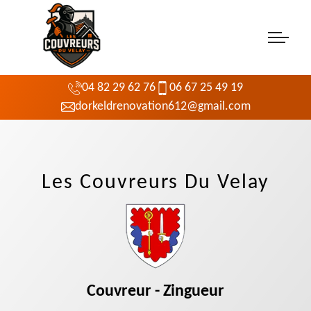
04 82 29 62 76
06 67 25 49 19
dorkeldrenovation612@gmail.com
Les Couvreurs Du Velay
Couvreur - Zingueur