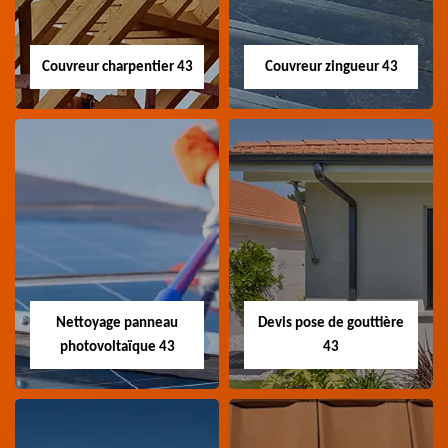
Couvreur charpentier 43
Couvreur zingueur 43
Couvreur
Couvreur zingueur
charpentier 43
43
Artisan couvreur
Artisan couvreur
charpentier 43 Haute-
zingueur 43 Haute-Loire
Loire
Nettoyage panneau
Devis pose de gouttière
photovoltaïque 43
43