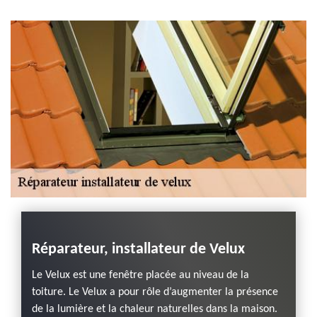
planche de rive 43
Haute-Loire
 les
Réparateur, installateur de Velux
Ce qu
elux
répa
Le Velux est une fenêtre placée au niveau de la
ndon
vill
toiture. Le Velux a pour rôle d’augmenter la présence
envi
de la lumière et la chaleur naturelles dans la maison.