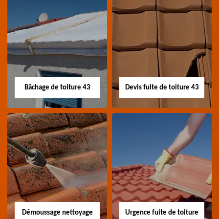
Nettoyage panneau
Devis pose de
photovoltaïque 43
gouttière 43
Professionnel en
Devis pose de gouttière
nettoyage panneau
43 Haute-Loire
photovoltaïque 43
Haute-Loire
Bâchage de toiture 43
Devis fuite de toiture 43
Bâchage de toiture
Devis fuite de
43
toiture 43
Entreprise bâchage de
Devis fuite de toiture 43
toiture 43 Haute-Loire
Haute-Loire
Démoussage nettoyage
Urgence fuite de toiture