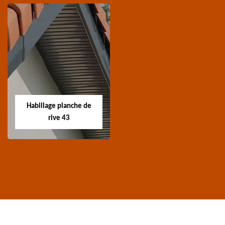
Traitement de
Nettoyage et
charpente 43
ravalement de
façade 43
Spécialiste en
Entreprise nettoyage et
traitement de
ravalement de façade
charpente 43 Haute-
Habillage planche de
43 Haute-Loire
Loire
rive 43
Habillage planche
de rive 43
Entreprise habillage