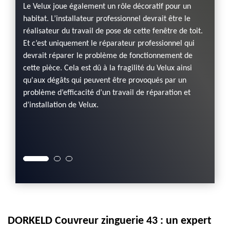
Le Velux joue également un rôle décoratif pour un
t
Les int
habitat. L’installateur professionnel devrait être le
très
sont tr
réalisateur du travail de pose de cette fenêtre de toit.
 pour
effet, 
Et c’est uniquement le réparateur professionnel qui
es, il
diffici
devrait réparer le problème de fonctionnement de
n la
profes
cette pièce. Cela est dû à la fragilité du Velux ainsi
e faire
vous p
qu'aux dégâts qui peuvent être provoqués par un
est
Couvre
problème d’efficacité d’un travail de réparation et
s et
appropr
d’installation de Velux.
é de
le cont
ts,
ne néc
DORKELD Couvreur zinguerie 43 : un expert