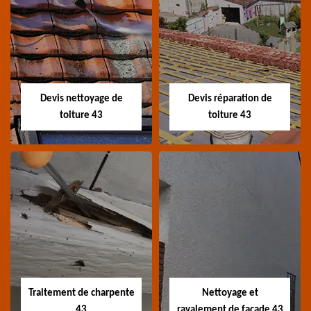
Recherche de fuite
Devis toiture 43
toiture 43
Devis toiture 43 Haute-
Entreprise recherche
Loire
fuite de toiture 43
Haute-Loire
Devis nettoyage de
Devis réparation de
toiture 43
toiture 43
Devis nettoyage de
Devis réparation de
toiture 43
toiture 43
Devis nettoyage de
Devis réparation de
toiture 43 Haute-Loire
toiture 43 Haute-Loire
Traitement de charpente
Nettoyage et
43
ravalement de façade 43