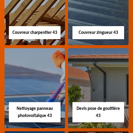
Couvreur charpentier 43
Couvreur zingueur 43
Couvreur
Couvreur zingueur
charpentier 43
43
Artisan couvreur
Artisan couvreur
charpentier 43 Haute-
zingueur 43 Haute-Loire
Loire
Nettoyage panneau
Devis pose de gouttière
photovoltaïque 43
43