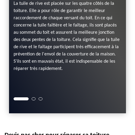
comm
La tuile de rive est placée sur les quatre côtés de la
43.
toiture. Elle a pour rôle de garantir le meilleur
raccordement de chaque versant du toit. En ce qui
une
Si votr
concerne la tuile faîtière et le faîtage, ils sont placés
 des
procéd
au sommet du toit et assurent la meilleure jonction
tuiles
vous a
des deux pentes de la toiture. Cela signifie que la tuile
ORKELD
couvreu
de rive et le faîtage participent très efficacement à la
sionnel
en mes
prévention de l'envol de la couverture de la maison.
vous
vos att
S'ils sont en mauvais état, il est indispensable de les
à le
connu p
réparer très rapidement.
.
amples
re en
pour la