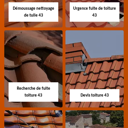
Démoussage nettoyage
Urgence fuite de toiture
de tuile 43
43
Démoussage
Urgence fuite de
nettoyage de tuile
toiture 43
43
Entreprise urgence
Spécialiste en
fuite de toiture 43
démoussage et
Haute-Loire
Recherche de fuite
nettoyage de tuile 43
toiture 43
Devis toiture 43
Haute-Loire