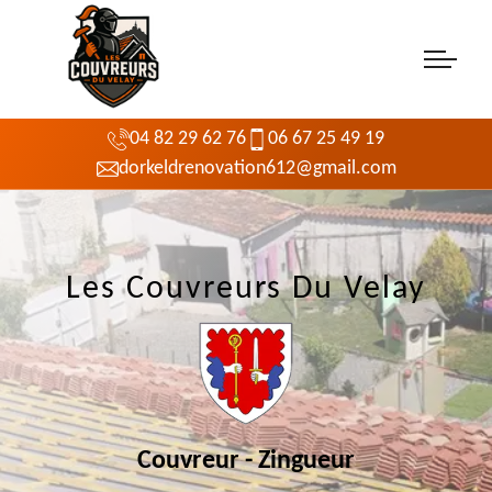
04 82 29 62 76
06 67 25 49 19
dorkeldrenovation612@gmail.com
Les Couvreurs Du Velay
Couvreur - Zingueur