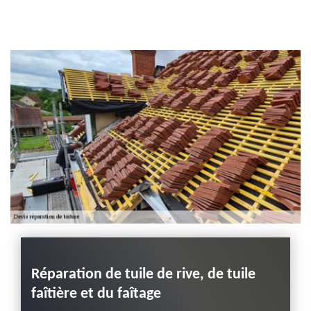
Entreprise habillage
planche de rive 43
Haute-Loire
Réparation de tuile de rive, de tuile
Répa
un
faîtière et du faîtage
dema