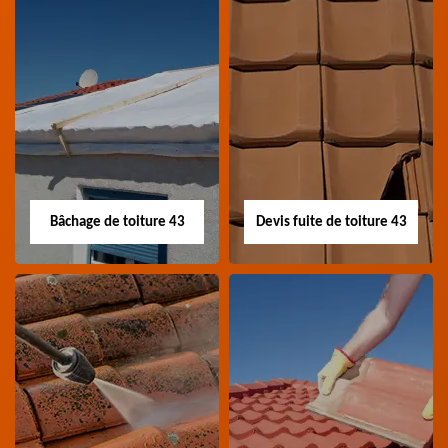
Nettoyage panneau
Devis pose de
photovoltaïque 43
gouttière 43
Professionnel en
Devis pose de gouttière
nettoyage panneau
43 Haute-Loire
photovoltaïque 43
Haute-Loire
Bâchage de toiture 43
Devis fuite de toiture 43
Bâchage de toiture
Devis fuite de
43
toiture 43
Entreprise bâchage de
Devis fuite de toiture 43
toiture 43 Haute-Loire
Haute-Loire