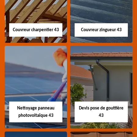
Couvreur charpentier 43
Couvreur zingueur 43
Couvreur
Couvreur zingueur
charpentier 43
43
Artisan couvreur
Artisan couvreur
charpentier 43 Haute-
zingueur 43 Haute-Loire
Loire
Nettoyage panneau
Devis pose de gouttière
photovoltaïque 43
43