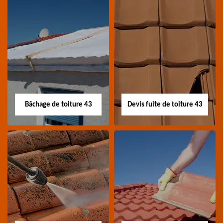
Nettoyage panneau
Devis pose de
photovoltaïque 43
gouttière 43
Professionnel en
Devis pose de gouttière
nettoyage panneau
43 Haute-Loire
photovoltaïque 43
Haute-Loire
Bâchage de toiture 43
Devis fuite de toiture 43
Bâchage de toiture
Devis fuite de
43
toiture 43
Entreprise bâchage de
Devis fuite de toiture 43
toiture 43 Haute-Loire
Haute-Loire