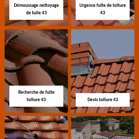
Démoussage nettoyage
Urgence fuite de toiture
de tuile 43
43
Démoussage
Urgence fuite de
nettoyage de tuile
toiture 43
43
Entreprise urgence
Spécialiste en
fuite de toiture 43
démoussage et
Haute-Loire
Recherche de fuite
nettoyage de tuile 43
toiture 43
Devis toiture 43
Haute-Loire