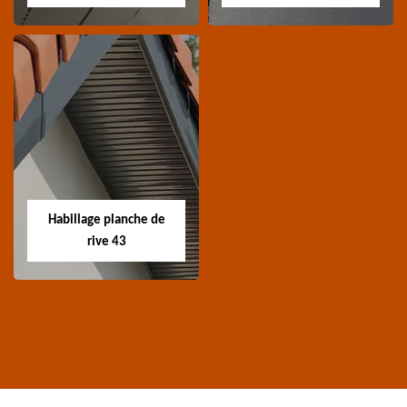
Traitement de
Nettoyage et
charpente 43
ravalement de
façade 43
Spécialiste en
Entreprise nettoyage et
traitement de
ravalement de façade
charpente 43 Haute-
Habillage planche de
43 Haute-Loire
Loire
rive 43
Habillage planche
de rive 43