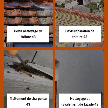
Recherche de fuite
Devis toiture 43
toiture 43
Devis toiture 43 Haute-
Entreprise recherche
Loire
fuite de toiture 43
Haute-Loire
Devis nettoyage de
Devis réparation de
toiture 43
toiture 43
Devis nettoyage de
Devis réparation de
toiture 43
toiture 43
Devis nettoyage de
Devis réparation de
toiture 43 Haute-Loire
toiture 43 Haute-Loire
Traitement de charpente
Nettoyage et
43
ravalement de façade 43