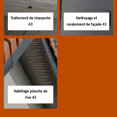
Devis nettoyage de
Devis réparation de
toiture 43 Haute-Loire
toiture 43 Haute-Loire
Traitement de charpente
Nettoyage et
43
ravalement de façade 43
Traitement de
Nettoyage et
charpente 43
ravalement de
façade 43
Spécialiste en
Entreprise nettoyage et
traitement de
ravalement de façade
charpente 43 Haute-
Habillage planche de
43 Haute-Loire
Loire
rive 43