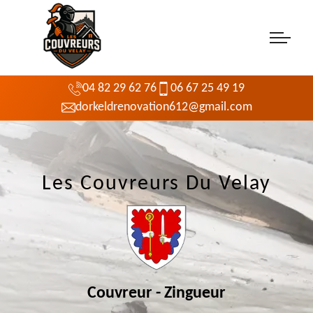
04 82 29 62 76
06 67 25 49 19
dorkeldrenovation612@gmail.com
Les Couvreurs Du Velay
Couvreur - Zingueur