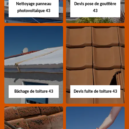
Loire
Nettoyage panneau
Devis pose de gouttière
photovoltaïque 43
43
Nettoyage panneau
Devis pose de
photovoltaïque 43
gouttière 43
Professionnel en
Devis pose de gouttière
nettoyage panneau
43 Haute-Loire
photovoltaïque 43
Haute-Loire
Bâchage de toiture 43
Devis fuite de toiture 43