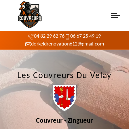
04 82 29 62 76
06 67 25 49 19
dorkeldrenovation612@gmail.com
Les Couvreurs Du Velay
Couvreur - Zingueur