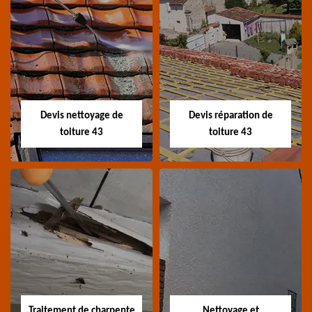
Recherche de fuite
Devis toiture 43
toiture 43
Devis toiture 43 Haute-
Entreprise recherche
Loire
fuite de toiture 43
Haute-Loire
Devis nettoyage de
Devis réparation de
toiture 43
toiture 43
Devis nettoyage de
Devis réparation de
toiture 43
toiture 43
Devis nettoyage de
Devis réparation de
toiture 43 Haute-Loire
toiture 43 Haute-Loire
Traitement de charpente
Nettoyage et