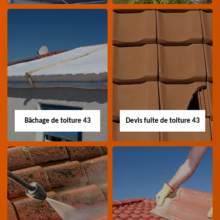
Nettoyage panneau
Devis pose de
photovoltaïque 43
gouttière 43
Professionnel en
Devis pose de gouttière
nettoyage panneau
43 Haute-Loire
photovoltaïque 43
Haute-Loire
Bâchage de toiture 43
Devis fuite de toiture 43
Bâchage de toiture
Devis fuite de
43
toiture 43
Entreprise bâchage de
Devis fuite de toiture 43