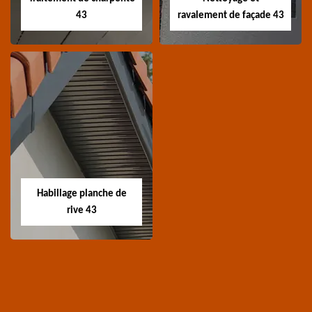
43
ravalement de façade 43
Traitement de
Nettoyage et
charpente 43
ravalement de
façade 43
Spécialiste en
Entreprise nettoyage et
traitement de
ravalement de façade
charpente 43 Haute-
Habillage planche de
43 Haute-Loire
Loire
rive 43
Habillage planche