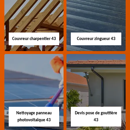
Couvreur charpentier 43
Couvreur zingueur 43
Couvreur
Couvreur zingueur
charpentier 43
43
Artisan couvreur
Artisan couvreur
charpentier 43 Haute-
zingueur 43 Haute-Loire
Loire
Nettoyage panneau
Devis pose de gouttière
photovoltaïque 43
43