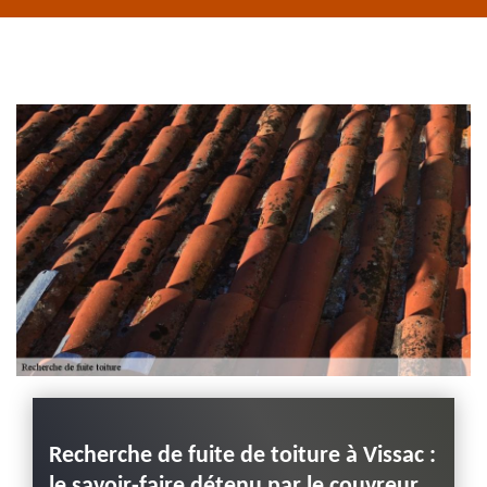
de rive 43
Entreprise habillage
planche de rive 43
Haute-Loire
Recherche de fuite de toiture à Vissac :
Devi
le savoir-faire détenu par le couvreur