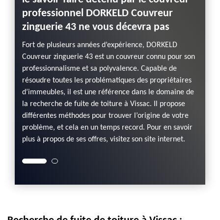
’est
Bâcher 
professionnel DORKELD Couvreur
des
une sol
zinguerie 43 ne vous décevra pas
herché
eaux à
ue de
la part
Fort de plusieurs années d’expérience, DORKELD
e de
mettre
Couvreur zinguerie 43 est un couvreur connu pour son
e vous
toitur
professionnalisme et sa polyvalence. Capable de
rable,
ne dev
résoudre toutes les problématiques des propriétaires
, cette
parce q
d’immeubles, il est une référence dans le domaine de
 votre
action 
la recherche de fuite de toiture à Vissac. Il propose
aire
droit 
différentes méthodes pour trouver l’origine de votre
avant d
problème, et cela en un temps record. Pour en savoir
plus à propos de ses offres, visitez son site internet.