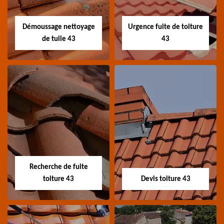
toiture 43 Haute-Loire
Haute-Loire
Démoussage nettoyage
Urgence fuite de toiture
de tuile 43
43
Démoussage
Urgence fuite de
nettoyage de tuile
toiture 43
43
Entreprise urgence
Spécialiste en
fuite de toiture 43
démoussage et
Haute-Loire
Recherche de fuite
nettoyage de tuile 43
toiture 43
Devis toiture 43
Haute-Loire