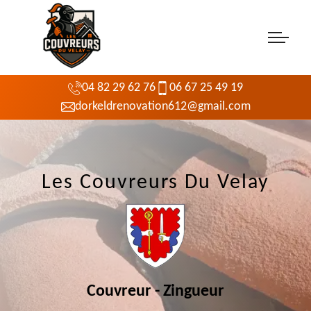
04 82 29 62 76
06 67 25 49 19
dorkeldrenovation612@gmail.com
Les Couvreurs Du Velay
Couvreur - Zingueur