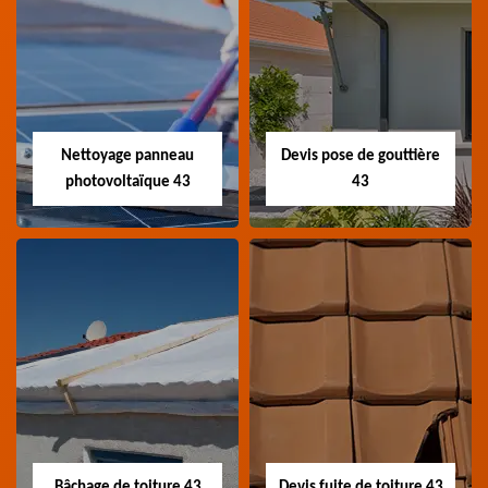
Couvreur
Couvreur zingueur
charpentier 43
43
Artisan couvreur
Artisan couvreur
charpentier 43 Haute-
zingueur 43 Haute-Loire
Loire
Nettoyage panneau
Devis pose de gouttière
photovoltaïque 43
43
Nettoyage panneau
Devis pose de
photovoltaïque 43
gouttière 43
Professionnel en
Devis pose de gouttière
nettoyage panneau
43 Haute-Loire
photovoltaïque 43
Haute-Loire
Bâchage de toiture 43
Devis fuite de toiture 43