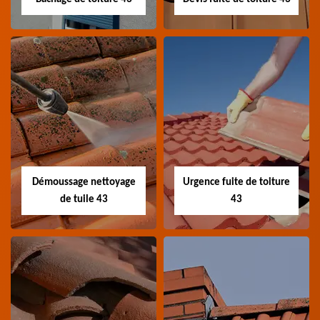
Bâchage de toiture
Devis fuite de
43
toiture 43
Entreprise bâchage de
Devis fuite de toiture 43
toiture 43 Haute-Loire
Haute-Loire
Démoussage nettoyage
Urgence fuite de toiture
de tuile 43
43
Démoussage
Urgence fuite de
nettoyage de tuile
toiture 43