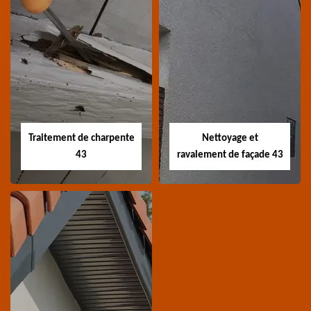
Devis nettoyage de
Devis réparation de
toiture 43
toiture 43
Devis nettoyage de
Devis réparation de
toiture 43 Haute-Loire
toiture 43 Haute-Loire
Traitement de charpente
Nettoyage et
43
ravalement de façade 43
Traitement de
Nettoyage et
charpente 43
ravalement de
façade 43
Spécialiste en
Entreprise nettoyage et
traitement de