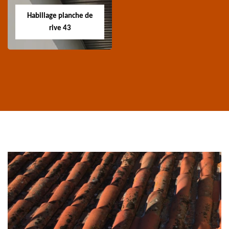
ravalement de façade
charpente 43 Haute-
Habillage planche de
43 Haute-Loire
Loire
rive 43
Habillage planche
de rive 43
Entreprise habillage
planche de rive 43
Haute-Loire