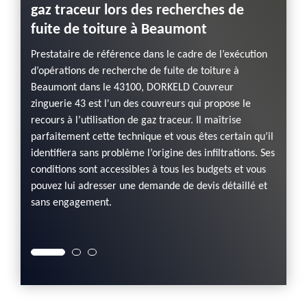
gaz traceur lors des recherches de
le c
fuite de toiture à Beaumont
Couv
pas
Prestataire de référence dans le cadre de l’exécution
cherche
d’opérations de recherche de fuite de toiture à
Fort d
éthodes
Beaumont dans le 43100, DORKELD Couvreur
Couvre
ur
zinguerie 43 est l'un des couvreurs qui propose le
profes
ne,
recours à l’utilisation de gaz traceur. Il maîtrise
résoud
s
parfaitement cette technique et vous êtes certain qu’il
d’imme
tifiés
identifiera sans problème l’origine des infiltrations. Ses
la rec
conditions sont accessibles à tous les budgets et vous
propos
tez ses
pouvez lui adresser une demande de devis détaillé et
votre 
sans engagement.
savoir 
interne