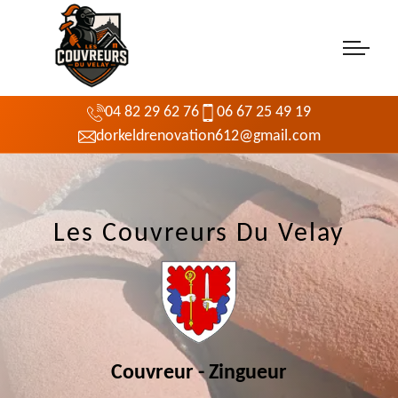
04 82 29 62 76
06 67 25 49 19
dorkeldrenovation612@gmail.com
Les Couvreurs Du Velay
Couvreur - Zingueur