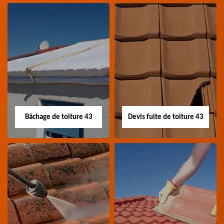
Nettoyage panneau
Devis pose de
photovoltaïque 43
gouttière 43
Professionnel en
Devis pose de gouttière
nettoyage panneau
43 Haute-Loire
photovoltaïque 43
Haute-Loire
Bâchage de toiture 43
Devis fuite de toiture 43
Bâchage de toiture
Devis fuite de
43
toiture 43
Entreprise bâchage de
Devis fuite de toiture 43