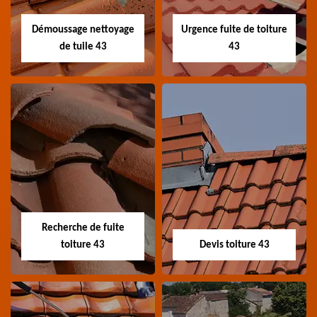
toiture 43 Haute-Loire
Haute-Loire
Démoussage nettoyage
Urgence fuite de toiture
de tuile 43
43
Démoussage
Urgence fuite de
nettoyage de tuile
toiture 43
43
Entreprise urgence
Spécialiste en
fuite de toiture 43
démoussage et
Haute-Loire
Recherche de fuite
nettoyage de tuile 43
toiture 43
Devis toiture 43
Haute-Loire