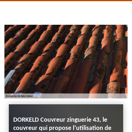
de rive 43
Entreprise habillage
planche de rive 43
Haute-Loire
: une
DORKELD Couvreur zinguerie 43, le
Rech
de la
couvreur qui propose l’utilisation de
Beau