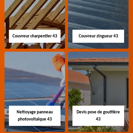
Couvreur charpentier 43
Couvreur zingueur 43
Couvreur
Couvreur zingueur
charpentier 43
43
Artisan couvreur
Artisan couvreur
charpentier 43 Haute-
zingueur 43 Haute-Loire
Loire
Nettoyage panneau
Devis pose de gouttière
photovoltaïque 43
43