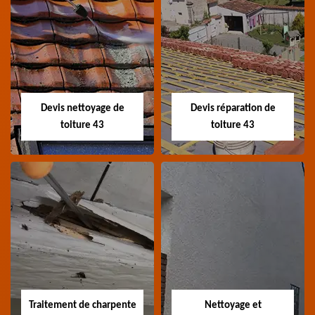
Recherche de fuite
Devis toiture 43
toiture 43
Devis toiture 43 Haute-
Entreprise recherche
Loire
fuite de toiture 43
Haute-Loire
Devis nettoyage de
Devis réparation de
toiture 43
toiture 43
Devis nettoyage de
Devis réparation de
toiture 43
toiture 43
Devis nettoyage de
Devis réparation de
toiture 43 Haute-Loire
toiture 43 Haute-Loire
Traitement de charpente
Nettoyage et