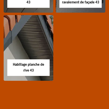
43
ravalement de façade 43
Traitement de
Nettoyage et
charpente 43
ravalement de
façade 43
Spécialiste en
Entreprise nettoyage et
traitement de
ravalement de façade
charpente 43 Haute-
Habillage planche de
43 Haute-Loire
Loire
rive 43
Habillage planche