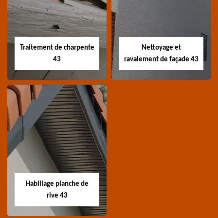
toiture 43
toiture 43
Devis nettoyage de
Devis réparation de
toiture 43 Haute-Loire
toiture 43 Haute-Loire
Traitement de charpente
Nettoyage et
43
ravalement de façade 43
Traitement de
Nettoyage et
charpente 43
ravalement de
façade 43
Spécialiste en
Entreprise nettoyage et
traitement de
ravalement de façade
charpente 43 Haute-
Habillage planche de
43 Haute-Loire
Loire
rive 43