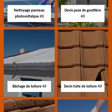
charpentier 43 Haute-
zingueur 43 Haute-Loire
Loire
Nettoyage panneau
Devis pose de gouttière
photovoltaïque 43
43
Nettoyage panneau
Devis pose de
photovoltaïque 43
gouttière 43
Professionnel en
Devis pose de gouttière
nettoyage panneau
43 Haute-Loire
photovoltaïque 43
Haute-Loire
Bâchage de toiture 43
Devis fuite de toiture 43