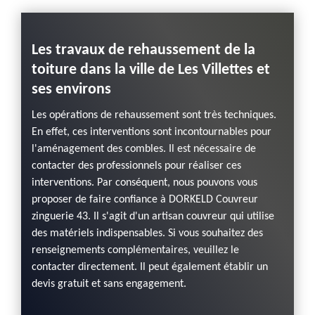
Les travaux de rehaussement de la
DORK
toiture dans la ville de Les Villettes et
inte
mettant
ses environs
toits
devoir
Ville
n
Les opérations de rehaussement sont très techniques.
an d’un
En effet, ces interventions sont incontournables pour
Un cer
le pour
l'aménagement des combles. Il est nécessaire de
niveau 
même
contacter des professionnels pour réaliser ces
l'imme
interventions. Par conséquent, nous pouvons vous
des tr
n.
proposer de faire confiance à DORKELD Couvreur
travaux
é de
zinguerie 43. Il s'agit d'un artisan couvreur qui utilise
contac
evis
des matériels indispensables. Si vous souhaitez des
DORKEL
liser
renseignements complémentaires, veuillez le
des éq
contacter directement. Il peut également établir un
rensei
devis gratuit et sans engagement.
contac
devis 