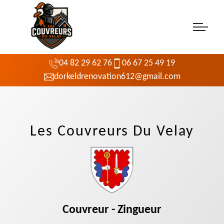
04 82 29 62 76
06 67 25 49 19
dorkeldrenovation612@gmail.com
Les Couvreurs Du Velay
Couvreur - Zingueur