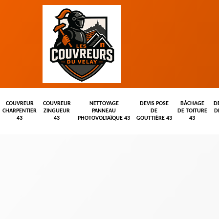
COUVREUR
COUVREUR
NETTOYAGE
DEVIS POSE
BÂCHAGE
D
CHARPENTIER
ZINGUEUR
PANNEAU
DE
DE TOITURE
D
43
43
PHOTOVOLTAÏQUE 43
GOUTTIÈRE 43
43