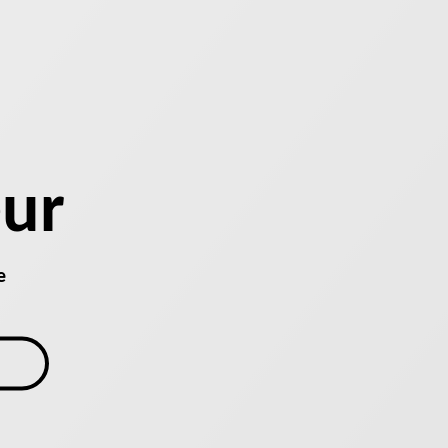
eur
e