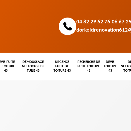
04 82 29 62 76
06 67 2
-
dorkeldrenovation612
EVIS FUITE
DÉMOUSSAGE
URGENCE
RECHERCHE DE
DEVIS
D
E TOITURE
NETTOYAGE DE
FUITE DE
FUITE TOITURE
TOITURE
NETTO
43
TUILE 43
TOITURE 43
43
43
TOIT