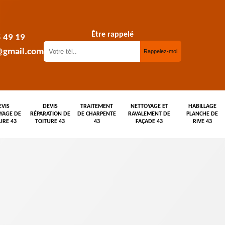
Être rappelé
5 49 19
@gmail.com
EVIS
DEVIS
TRAITEMENT
NETTOYAGE ET
HABILLAGE
YAGE DE
RÉPARATION DE
DE CHARPENTE
RAVALEMENT DE
PLANCHE DE
URE 43
TOITURE 43
43
FAÇADE 43
RIVE 43