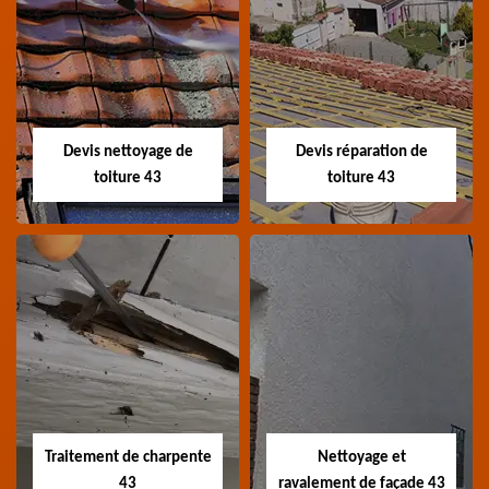
Recherche de fuite
Devis toiture 43
toiture 43
Devis toiture 43 Haute-
Entreprise recherche
Loire
fuite de toiture 43
Haute-Loire
Devis nettoyage de
Devis réparation de
toiture 43
toiture 43
Devis nettoyage de
Devis réparation de
toiture 43
toiture 43
Devis nettoyage de
Devis réparation de
toiture 43 Haute-Loire
toiture 43 Haute-Loire
Traitement de charpente
Nettoyage et
43
ravalement de façade 43