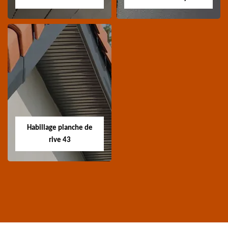
Traitement de
Nettoyage et
charpente 43
ravalement de
façade 43
Spécialiste en
Entreprise nettoyage et
traitement de
ravalement de façade
charpente 43 Haute-
Habillage planche de
43 Haute-Loire
Loire
rive 43
Habillage planche
de rive 43