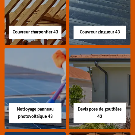
Couvreur charpentier 43
Couvreur zingueur 43
Couvreur
Couvreur zingueur
charpentier 43
43
Artisan couvreur
Artisan couvreur
charpentier 43 Haute-
zingueur 43 Haute-Loire
Loire
Nettoyage panneau
Devis pose de gouttière
photovoltaïque 43
43