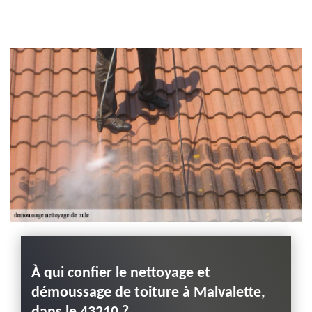
Entreprise habillage
planche de rive 43
Haute-Loire
À qui confier le nettoyage et
Ce q
démoussage de toiture à Malvalette,
des t
issent