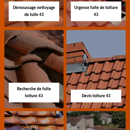
Démoussage nettoyage
Urgence fuite de toiture
de tuile 43
43
Démoussage
Urgence fuite de
nettoyage de tuile
toiture 43
43
Entreprise urgence
Spécialiste en
fuite de toiture 43
démoussage et
Haute-Loire
Recherche de fuite
nettoyage de tuile 43
toiture 43
Devis toiture 43
Haute-Loire