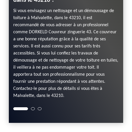
dans le 43210 ?
t
À part
ormance
mousse
Si vous envisagez un nettoyage et un démoussage de
umulent
décisi
toiture à Malvalette, dans le 43210, il est
 la
quand 
recommandé de vous adresser à un professionnel
 le
mauvai
comme DORKELD Couvreur zinguerie 43. Ce couvreur
dégrad
a une bonne réputation grâce à la qualité de ses
er la
et des
services. Il est aussi connu pour ses tarifs très
vail de
perman
accessibles. Si vous lui confiez les travaux de
d’un ne
démoussage et de nettoyage de votre toiture en tuiles,
sont d
il veillera à ne pas endommager votre toit. Il
avez u
apportera tout son professionnalisme pour vous
adress
fournir une prestation répondant à vos attentes.
Contact
Contactez-le pour plus de détails si vous êtes à
Malvalette, dans le 43210.