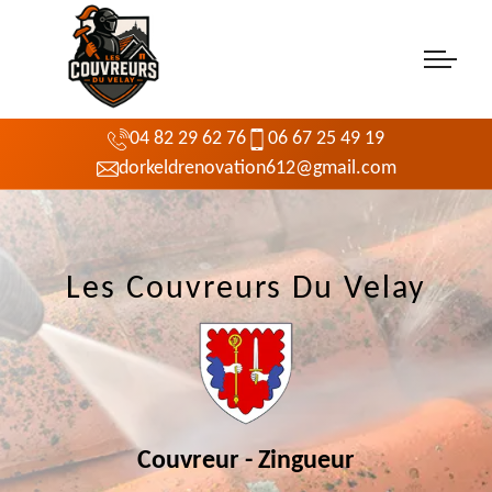
04 82 29 62 76
06 67 25 49 19
dorkeldrenovation612@gmail.com
Les Couvreurs Du Velay
Couvreur - Zingueur