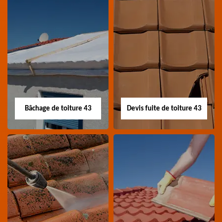
Nettoyage panneau
Devis pose de
photovoltaïque 43
gouttière 43
Professionnel en
Devis pose de gouttière
nettoyage panneau
43 Haute-Loire
photovoltaïque 43
Haute-Loire
Bâchage de toiture 43
Devis fuite de toiture 43
Bâchage de toiture
Devis fuite de
43
toiture 43
Entreprise bâchage de
Devis fuite de toiture 43
toiture 43 Haute-Loire
Haute-Loire