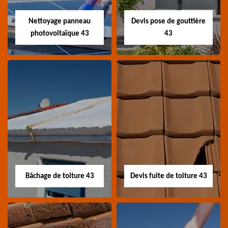
charpentier 43 Haute-
zingueur 43 Haute-Loire
Loire
Nettoyage panneau
Devis pose de gouttière
photovoltaïque 43
43
Nettoyage panneau
Devis pose de
photovoltaïque 43
gouttière 43
Professionnel en
Devis pose de gouttière
nettoyage panneau
43 Haute-Loire
photovoltaïque 43
Haute-Loire
Bâchage de toiture 43
Devis fuite de toiture 43