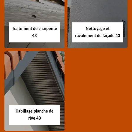
toiture 43
toiture 43
Devis nettoyage de
Devis réparation de
toiture 43 Haute-Loire
toiture 43 Haute-Loire
Traitement de charpente
Nettoyage et
43
ravalement de façade 43
Traitement de
Nettoyage et
charpente 43
ravalement de
façade 43
Spécialiste en
Entreprise nettoyage et
traitement de
ravalement de façade
charpente 43 Haute-
Habillage planche de
43 Haute-Loire
Loire
rive 43