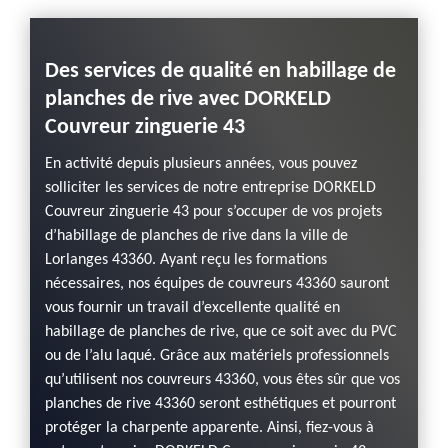
Des services de qualité en habillage de
DORK
s de
planches de rive avec DORKELD
entr
Couvreur zinguerie 43
rive
En activité depuis plusieurs années, vous pouvez
L’entr
ure de
solliciter les services de notre entreprise DORKELD
zingue
Couvreur zinguerie 43 pour s’occuper de vos projets
toiture
 de
d’habillage de planches de rive dans la ville de
s’occu
Lorlanges 43360. Ayant reçu les formations
rive. N
t des
nécessaires, nos équipes de couvreurs 43360 sauront
Lorlan
de
vous fournir un travail d’excellente qualité en
particu
ualité
habillage de planches de rive, que ce soit avec du PVC
couvre
age de
ou de l’alu laqué. Grâce aux matériels professionnels
et un r
che d’un
qu’utilisent nos couvreurs 43360, vous êtes sûr que vos
planche
es de
planches de rive 43360 seront esthétiques et pourront
couvre
protéger la charpente apparente. Ainsi, fiez-vous à
rive à