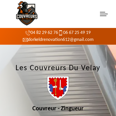
04 82 29 62 76
06 67 25 49 19
dorkeldrenovation612@gmail.com
Les Couvreurs Du Velay
Couvreur - Zingueur