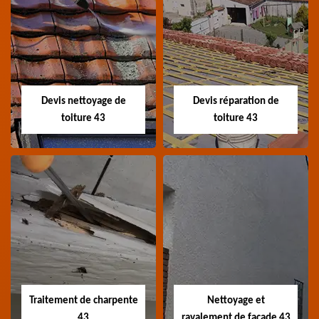
Recherche de fuite
Devis toiture 43
toiture 43
Devis toiture 43 Haute-
Entreprise recherche
Loire
fuite de toiture 43
Haute-Loire
Devis nettoyage de
Devis réparation de
toiture 43
toiture 43
Devis nettoyage de
Devis réparation de
toiture 43
toiture 43
Devis nettoyage de
Devis réparation de
toiture 43 Haute-Loire
toiture 43 Haute-Loire
Traitement de charpente
Nettoyage et
43
ravalement de façade 43