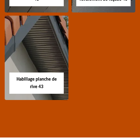
Traitement de
Nettoyage et
charpente 43
ravalement de
façade 43
Spécialiste en
Entreprise nettoyage et
traitement de
ravalement de façade
charpente 43 Haute-
Habillage planche de
43 Haute-Loire
Loire
rive 43
Habillage planche
de rive 43