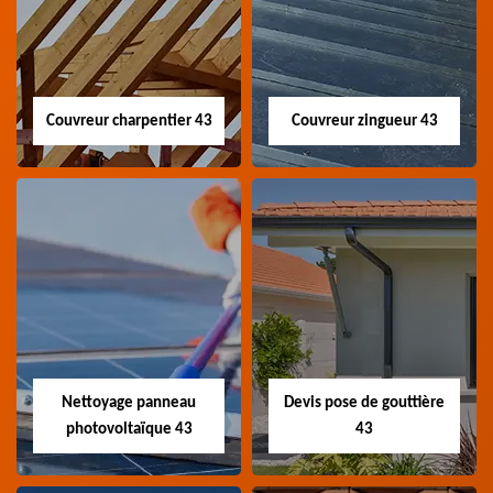
Couvreur charpentier 43
Couvreur zingueur 43
Couvreur
Couvreur zingueur
charpentier 43
43
Artisan couvreur
Artisan couvreur
charpentier 43 Haute-
zingueur 43 Haute-Loire
Loire
Nettoyage panneau
Devis pose de gouttière
photovoltaïque 43
43