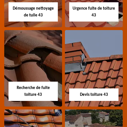
Démoussage nettoyage
Urgence fuite de toiture
de tuile 43
43
Démoussage
Urgence fuite de
nettoyage de tuile
toiture 43
43
Entreprise urgence
Spécialiste en
fuite de toiture 43
démoussage et
Haute-Loire
Recherche de fuite
nettoyage de tuile 43
toiture 43
Devis toiture 43
Haute-Loire