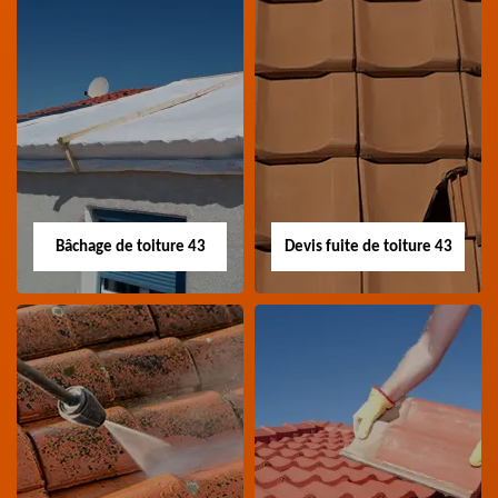
Nettoyage panneau
Devis pose de
photovoltaïque 43
gouttière 43
Professionnel en
Devis pose de gouttière
nettoyage panneau
43 Haute-Loire
photovoltaïque 43
Haute-Loire
Bâchage de toiture 43
Devis fuite de toiture 43
Bâchage de toiture
Devis fuite de
43
toiture 43
Entreprise bâchage de
Devis fuite de toiture 43
toiture 43 Haute-Loire
Haute-Loire