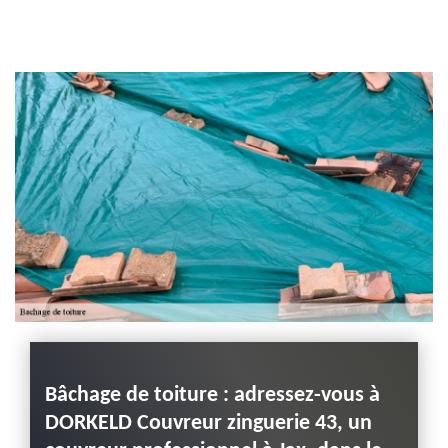
Entreprise habillage
planche de rive 43
Haute-Loire
e
Bâchage de toiture : adressez-vous à
Trava
reur
DORKELD Couvreur zinguerie 43, un
bâch