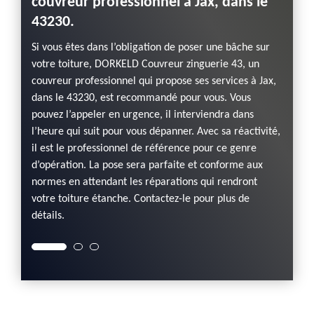
couvreur professionnel à Jax, dans le
Si vous
43230.
est re
 votre
comme 
r
Si vous êtes dans l’obligation de poser une bâche sur
à un b
eur
votre toiture, DORKELD Couvreur zinguerie 43, un
et ses
ine. Il
couvreur professionnel qui propose ses services à Jax,
l'expé
n
dans le 43230, est recommandé pour vous. Vous
équipe
illera
pouvez l’appeler en urgence, il interviendra dans
pour vo
rant
l’heure qui suit pour vous dépanner. Avec sa réactivité,
de plu
eillé de
il est le professionnel de référence pour ce genre
offres
d’opération. La pose sera parfaite et conforme aux
normes en attendant les réparations qui rendront
votre toiture étanche. Contactez-le pour plus de
détails.