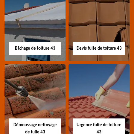
Nettoyage panneau
Devis pose de
photovoltaïque 43
gouttière 43
Professionnel en
Devis pose de gouttière
nettoyage panneau
43 Haute-Loire
photovoltaïque 43
Haute-Loire
Bâchage de toiture 43
Devis fuite de toiture 43
Bâchage de toiture
Devis fuite de
43
toiture 43
Entreprise bâchage de
Devis fuite de toiture 43
toiture 43 Haute-Loire
Haute-Loire
Démoussage nettoyage
Urgence fuite de toiture
de tuile 43
43