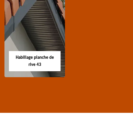
Traitement de
Nettoyage et
charpente 43
ravalement de
façade 43
Spécialiste en
Entreprise nettoyage et
traitement de
ravalement de façade
charpente 43 Haute-
Habillage planche de
43 Haute-Loire
Loire
rive 43
Habillage planche
de rive 43
Entreprise habillage
planche de rive 43