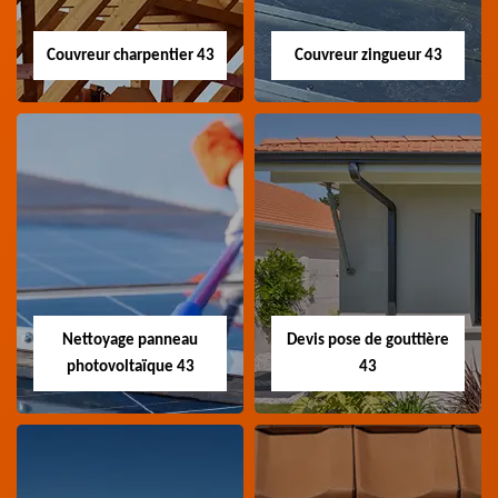
Couvreur charpentier 43
Couvreur zingueur 43
Couvreur
Couvreur zingueur
charpentier 43
43
Artisan couvreur
Artisan couvreur
charpentier 43 Haute-
zingueur 43 Haute-Loire
Loire
Nettoyage panneau
Devis pose de gouttière
photovoltaïque 43
43