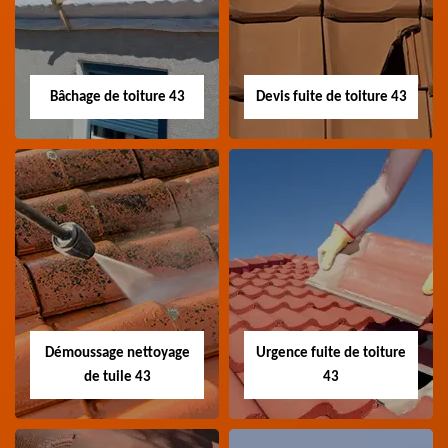
Professionnel en
Devis pose de gouttière
nettoyage panneau
43 Haute-Loire
photovoltaïque 43
Haute-Loire
Bâchage de toiture 43
Devis fuite de toiture 43
Bâchage de toiture
Devis fuite de
43
toiture 43
Entreprise bâchage de
Devis fuite de toiture 43
toiture 43 Haute-Loire
Haute-Loire
Démoussage nettoyage
Urgence fuite de toiture
de tuile 43
43