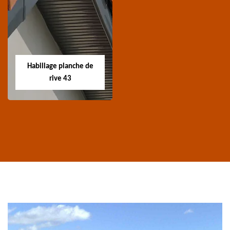
Traitement de
Nettoyage et
charpente 43
ravalement de
façade 43
Spécialiste en
Entreprise nettoyage et
traitement de
ravalement de façade
charpente 43 Haute-
Habillage planche de
43 Haute-Loire
Loire
rive 43
Habillage planche
de rive 43
Entreprise habillage
planche de rive 43
Haute-Loire