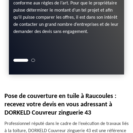
conforme aux règles de l’art. Pour que le propriétaire
erie 43
tel pr
puisse déterminer le montant d’un tel projet et afin
e
est en 
qu’il puisse comparer les offres, il est dans son intérêt
frais.
projet 
de contacter un grand nombre d’entreprises et de leur
contact
N’atte
demander des devis sans engagement.
 de
avec s
age
bureau
web.
Pose de couverture en tuile à Raucoules :
recevez votre devis en vous adressant à
DORKELD Couvreur zinguerie 43
Professionnel réputé dans le cadre de l’exécution de travaux liés
à la toiture, DORKELD Couvreur zinguerie 43 est une référence