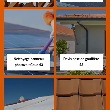
Couvreur
Couvreur zingueur
charpentier 43
43
Artisan couvreur
Artisan couvreur
charpentier 43 Haute-
zingueur 43 Haute-Loire
Loire
Nettoyage panneau
Devis pose de gouttière
photovoltaïque 43
43
Nettoyage panneau
Devis pose de
photovoltaïque 43
gouttière 43