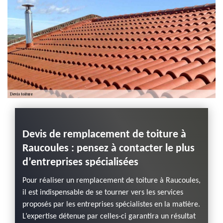
Devis de remplacement de toiture à
L’éq
Raucoules : pensez à contacter le plus
zing
ns
d’entreprises spécialisées
remp
vous 
Pour réaliser un remplacement de toiture à Raucoules,
il est indispensable de se tourner vers les services
 de
Pour de
proposés par les entreprises spécialistes en la matière.
vention
rénovat
L’expertise détenue par celles-ci garantira un résultat
vez un
d’un p