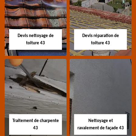
Recherche de fuite
Devis toiture 43
toiture 43
Devis toiture 43 Haute-
Entreprise recherche
Loire
fuite de toiture 43
Haute-Loire
Devis nettoyage de
Devis réparation de
toiture 43
toiture 43
Devis nettoyage de
Devis réparation de
toiture 43
toiture 43
Devis nettoyage de
Devis réparation de
toiture 43 Haute-Loire
toiture 43 Haute-Loire
Traitement de charpente
Nettoyage et
43
ravalement de façade 43