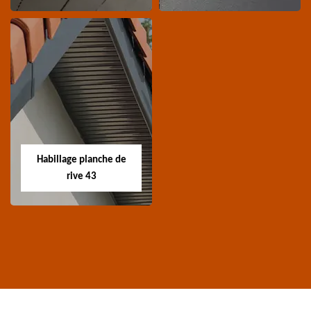
Traitement de
Nettoyage et
charpente 43
ravalement de
façade 43
Spécialiste en
Entreprise nettoyage et
traitement de
ravalement de façade
charpente 43 Haute-
Habillage planche de
43 Haute-Loire
Loire
rive 43
Habillage planche
de rive 43