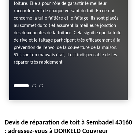
Couv
toiture. Elle a pour rôle de garantir le meilleur
raccordement de chaque versant du toit. En ce qui
Parmi 
concerne la tuile faîtière et le faîtage, ils sont placés
el
tuiles 
au sommet du toit et assurent la meilleure jonction
uvreur
sont e
des deux pentes de la toiture. Cela signifie que la tuile
s les
adress
de rive et le faîtage participent très efficacement à la
 cet
couvreu
prévention de l'envol de la couverture de la maison.
uteur
travaux
S'ils sont en mauvais état, il est indispensable de les
ur plus
très ab
réparer très rapidement.
dez un
ses co
pour la
Devis de réparation de toit à Sembadel 43160
: adressez-vous à DORKELD Couvreur