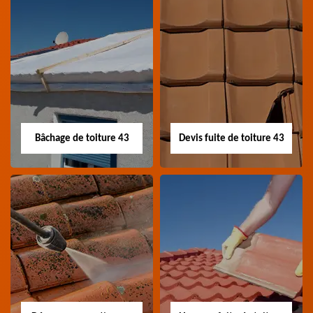
Nettoyage panneau
Devis pose de
photovoltaïque 43
gouttière 43
Professionnel en
Devis pose de gouttière
nettoyage panneau
43 Haute-Loire
photovoltaïque 43
Haute-Loire
Bâchage de toiture 43
Devis fuite de toiture 43
Bâchage de toiture
Devis fuite de
43
toiture 43
Entreprise bâchage de
Devis fuite de toiture 43
toiture 43 Haute-Loire
Haute-Loire