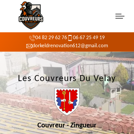
04 82 29 62 76
06 67 25 49 19
dorkeldrenovation612@gmail.com
Les Couvreurs Du Velay
Couvreur - Zingueur