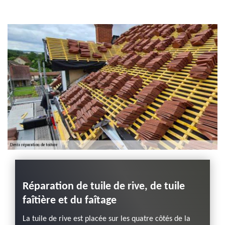
Entreprise habillage
planche de rive 43
Haute-Loire
Réparation de tuile de rive, de tuile
Répar
faîtière et du faîtage
Semb
reur
prof
La tuile de rive est placée sur les quatre côtés de la