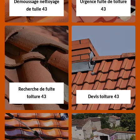
Démoussage nettoyage
Urgence fuite de toiture
de tuile 43
43
Démoussage
Urgence fuite de
nettoyage de tuile
toiture 43
43
Entreprise urgence
Spécialiste en
fuite de toiture 43
démoussage et
Haute-Loire
Recherche de fuite
nettoyage de tuile 43
toiture 43
Devis toiture 43
Haute-Loire