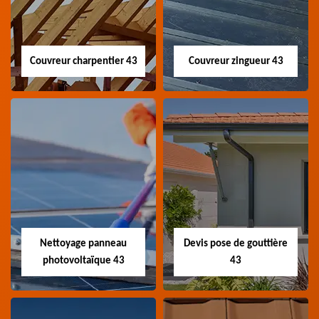
Couvreur charpentier 43
Couvreur zingueur 43
Couvreur
Couvreur zingueur
charpentier 43
43
Artisan couvreur
Artisan couvreur
charpentier 43 Haute-
zingueur 43 Haute-Loire
Loire
Nettoyage panneau
Devis pose de gouttière
photovoltaïque 43
43