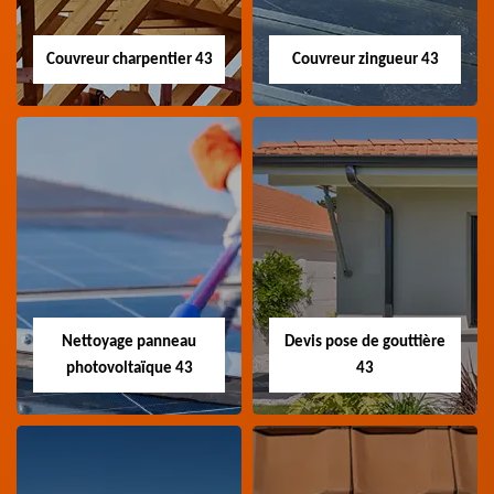
Couvreur charpentier 43
Couvreur zingueur 43
Couvreur
Couvreur zingueur
charpentier 43
43
Artisan couvreur
Artisan couvreur
charpentier 43 Haute-
zingueur 43 Haute-Loire
Loire
Nettoyage panneau
Devis pose de gouttière
photovoltaïque 43
43