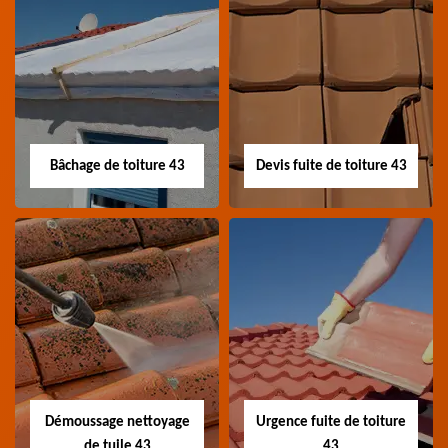
Nettoyage panneau
Devis pose de
photovoltaïque 43
gouttière 43
Professionnel en
Devis pose de gouttière
nettoyage panneau
43 Haute-Loire
photovoltaïque 43
Haute-Loire
Bâchage de toiture 43
Devis fuite de toiture 43
Bâchage de toiture
Devis fuite de
43
toiture 43
Entreprise bâchage de
Devis fuite de toiture 43
toiture 43 Haute-Loire
Haute-Loire
Démoussage nettoyage
Urgence fuite de toiture
de tuile 43
43