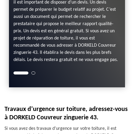
il est important de disposer d’un devis. Un devis
43 est 
permet de préparer le budget relatif au projet. C’est
proprié
aussi un document qui permet de rechercher le
profess
s
prestataire qui propose le meilleur rapport qualité-
N’hési
ation
prix. Un devis est en général gratuit. Si vous avez un
inform
les
projet de réparation de toiture, il vous est
de votr
ration
recommandé de vous adresser à DORKELD Couvreur
plus br
sibles
zinguerie 43. Il établira le devis dans les plus brefs
pour pr
délais. Le devis restera gratuit et ne vous engage pas.
si vous
Travaux d’urgence sur toiture, adressez-vous
à DORKELD Couvreur zinguerie 43.
Si vous avez des travaux d’urgence sur votre toiture, il est