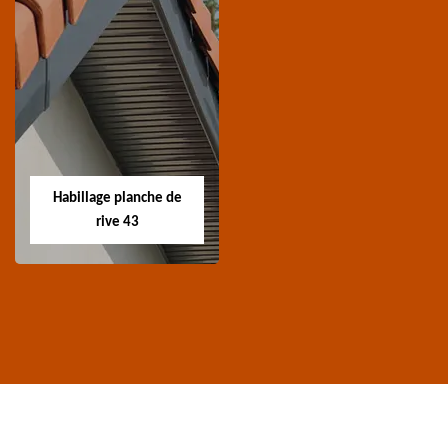
Traitement de
Nettoyage et
charpente 43
ravalement de
façade 43
Spécialiste en
Entreprise nettoyage et
traitement de
ravalement de façade
charpente 43 Haute-
Habillage planche de
43 Haute-Loire
Loire
rive 43
Habillage planche
de rive 43
Entreprise habillage
planche de rive 43