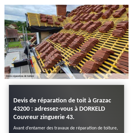
Haute-Loire
Devis de réparation de toit à Grazac
Répar
isans
43200 : adressez-vous à DORKELD
dema
3
Couvreur zinguerie 43.
de D
nguerie
Avant d’entamer des travaux de réparation de toiture,
Pour l