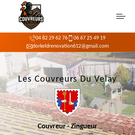
04 82 29 62 76
06 67 25 49 19
dorkeldrenovation612@gmail.com
Les Couvreurs Du Velay
Couvreur - Zingueur