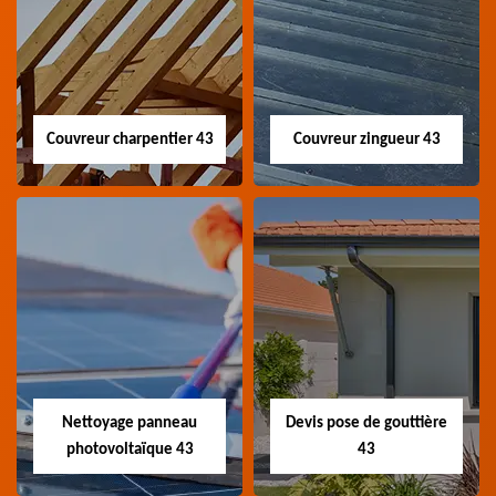
Couvreur charpentier 43
Couvreur zingueur 43
Couvreur
Couvreur zingueur
charpentier 43
43
Artisan couvreur
Artisan couvreur
charpentier 43 Haute-
zingueur 43 Haute-Loire
Loire
Nettoyage panneau
Devis pose de gouttière
photovoltaïque 43
43