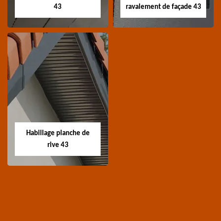
43
ravalement de façade 43
Traitement de
Nettoyage et
charpente 43
ravalement de
façade 43
Spécialiste en
Entreprise nettoyage et
traitement de
ravalement de façade
charpente 43 Haute-
Habillage planche de
43 Haute-Loire
Loire
rive 43
Habillage planche