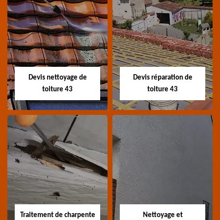
Recherche de fuite
Devis toiture 43
toiture 43
Devis toiture 43 Haute-
Entreprise recherche
Loire
fuite de toiture 43
Haute-Loire
Devis nettoyage de
Devis réparation de
toiture 43
toiture 43
Devis nettoyage de
Devis réparation de
toiture 43
toiture 43
Devis nettoyage de
Devis réparation de
toiture 43 Haute-Loire
toiture 43 Haute-Loire
Traitement de charpente
Nettoyage et