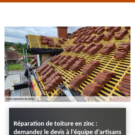
de rive 43
Entreprise habillage
planche de rive 43
Haute-Loire
ssez-
Réparation de toiture en zinc :
Prob
eur
demandez le devis à l’équipe d’artisans
végé