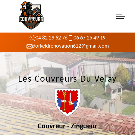
04 82 29 62 76
06 67 25 49 19
dorkeldrenovation612@gmail.com
Les Couvreurs Du Velay
Couvreur - Zingueur