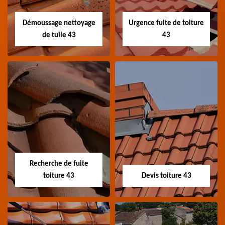
toiture 43 Haute-Loire
Haute-Loire
Démoussage nettoyage
Urgence fuite de toiture
de tuile 43
43
Démoussage
Urgence fuite de
nettoyage de tuile
toiture 43
43
Entreprise urgence
Spécialiste en
fuite de toiture 43
démoussage et
Haute-Loire
Recherche de fuite
nettoyage de tuile 43
toiture 43
Devis toiture 43
Haute-Loire