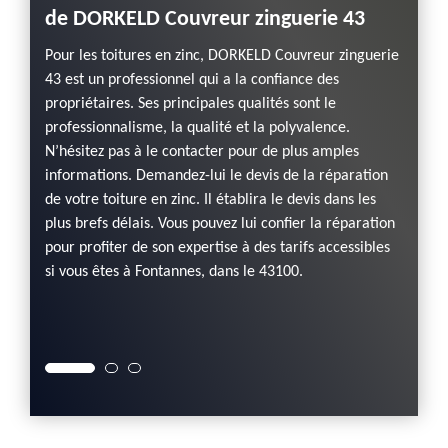
de DORKELD Couvreur zinguerie 43
DORK
cont
tuiles
Pour les toitures en zinc, DORKELD Couvreur zinguerie
s les
43 est un professionnel qui a la confiance des
Avec l
e
propriétaires. Ses principales qualités sont le
étanch
 vous
professionnalisme, la qualité et la polyvalence.
répare
N’hésitez pas à le contacter pour de plus amples
faire 
aux de
informations. Demandez-lui le devis de la réparation
zingue
es plus
de votre toiture en zinc. Il établira le devis dans les
pour le
sur ses
plus brefs délais. Vous pouvez lui confier la réparation
d’ident
 à
pour profiter de son expertise à des tarifs accessibles
propose
si vous êtes à Fontannes, dans le 43100.
intern
Contac
répara