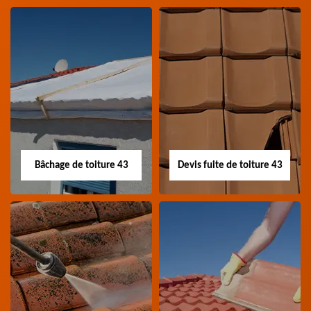
Nettoyage panneau
Devis pose de
photovoltaïque 43
gouttière 43
Professionnel en
Devis pose de gouttière
nettoyage panneau
43 Haute-Loire
photovoltaïque 43
Haute-Loire
Bâchage de toiture 43
Devis fuite de toiture 43
Bâchage de toiture
Devis fuite de
43
toiture 43
Entreprise bâchage de
Devis fuite de toiture 43