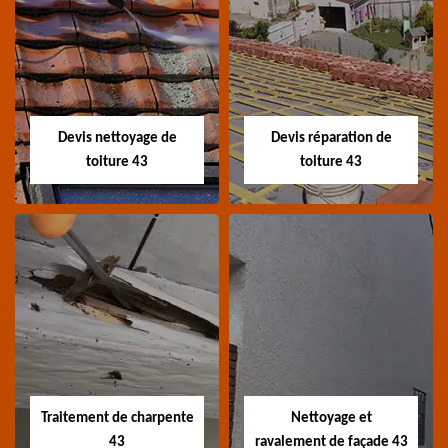
Recherche de fuite
Devis toiture 43
toiture 43
Devis toiture 43 Haute-
Entreprise recherche
Loire
fuite de toiture 43
Haute-Loire
Devis nettoyage de
Devis réparation de
toiture 43
toiture 43
Devis nettoyage de
Devis réparation de
toiture 43
toiture 43
Devis nettoyage de
Devis réparation de
toiture 43 Haute-Loire
toiture 43 Haute-Loire
Traitement de charpente
Nettoyage et
43
ravalement de façade 43