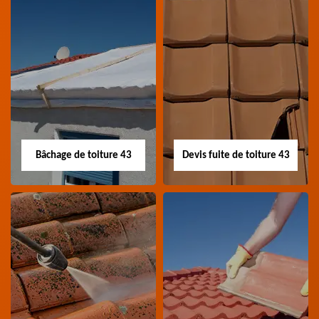
Nettoyage panneau
Devis pose de
photovoltaïque 43
gouttière 43
Professionnel en
Devis pose de gouttière
nettoyage panneau
43 Haute-Loire
photovoltaïque 43
Haute-Loire
Bâchage de toiture 43
Devis fuite de toiture 43
Bâchage de toiture
Devis fuite de
43
toiture 43
Entreprise bâchage de
Devis fuite de toiture 43
toiture 43 Haute-Loire
Haute-Loire