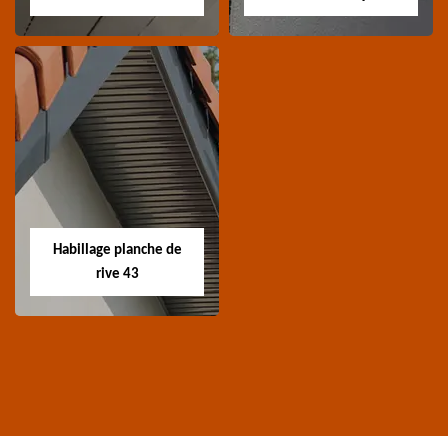
Traitement de
Nettoyage et
charpente 43
ravalement de
façade 43
Spécialiste en
Entreprise nettoyage et
traitement de
ravalement de façade
charpente 43 Haute-
Habillage planche de
43 Haute-Loire
Loire
rive 43
Habillage planche
de rive 43