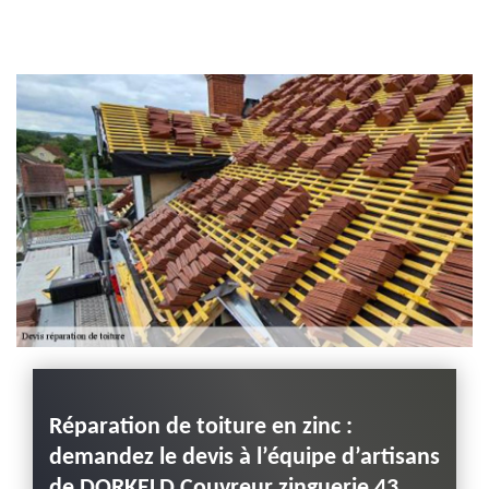
Entreprise habillage
planche de rive 43
Haute-Loire
:
Réparation de toiture en zinc :
Défa
nnel
demandez le devis à l’équipe d’artisans
tuile
rie
de DORKELD Couvreur zinguerie 43
DORK