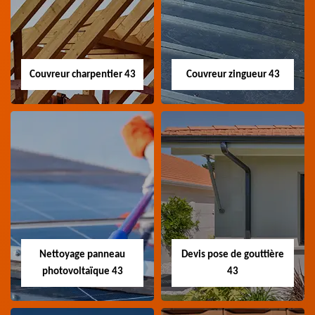
Couvreur charpentier 43
Couvreur zingueur 43
Couvreur
Couvreur zingueur
charpentier 43
43
Artisan couvreur
Artisan couvreur
charpentier 43 Haute-
zingueur 43 Haute-Loire
Loire
Nettoyage panneau
Devis pose de gouttière
photovoltaïque 43
43