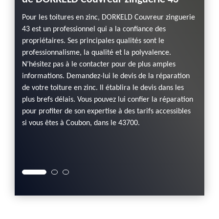
assu
Pour les toitures en zinc, DORKELD Couvreur zinguerie
nor
43 est un professionnel qui a la confiance des
z
propriétaires. Ses principales qualités sont le
de
Si votr
professionnalisme, la qualité et la polyvalence.
3. Ce
vous à
N’hésitez pas à le contacter pour de plus amples
Il est
profess
informations. Demandez-lui le devis de la réparation
r de
43700.
de votre toiture en zinc. Il établira le devis dans les
aussi
presta
plus brefs délais. Vous pouvez lui confier la réparation
plus
qui sol
pour profiter de son expertise à des tarifs accessibles
evis
s'adres
si vous êtes à Coubon, dans le 43700.
toiture
contac
lui le 