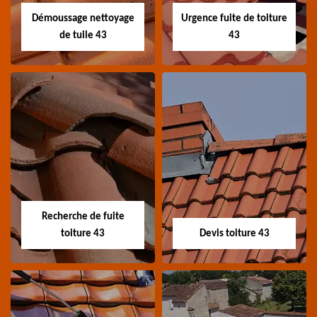
Démoussage nettoyage
Urgence fuite de toiture
de tuile 43
43
Démoussage
Urgence fuite de
nettoyage de tuile
toiture 43
43
Entreprise urgence
Spécialiste en
fuite de toiture 43
démoussage et
Haute-Loire
Recherche de fuite
nettoyage de tuile 43
toiture 43
Devis toiture 43
Haute-Loire