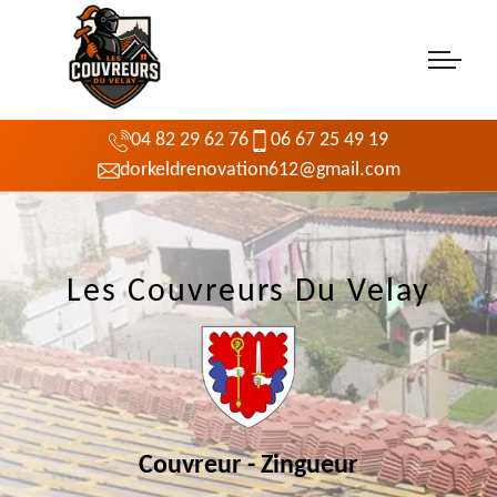
04 82 29 62 76
06 67 25 49 19
dorkeldrenovation612@gmail.com
Les Couvreurs Du Velay
Couvreur - Zingueur