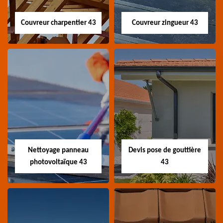
Couvreur charpentier 43
Couvreur zingueur 43
Couvreur
Couvreur zingueur
charpentier 43
43
Artisan couvreur
Artisan couvreur
charpentier 43 Haute-
zingueur 43 Haute-Loire
Loire
Nettoyage panneau
Devis pose de gouttière
photovoltaïque 43
43