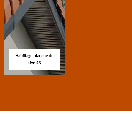
Traitement de
Nettoyage et
charpente 43
ravalement de
façade 43
Spécialiste en
Entreprise nettoyage et
traitement de
ravalement de façade
charpente 43 Haute-
Habillage planche de
43 Haute-Loire
Loire
rive 43
Habillage planche
de rive 43
Entreprise habillage
planche de rive 43