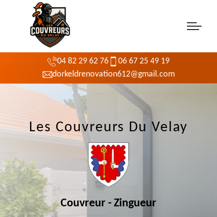
04 82 29 62 76
06 67 25 49 19
dorkeldrenovation612@gmail.com
Les Couvreurs Du Velay
Couvreur - Zingueur