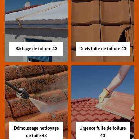
Nettoyage panneau
Devis pose de
photovoltaïque 43
gouttière 43
Professionnel en
Devis pose de gouttière
nettoyage panneau
43 Haute-Loire
photovoltaïque 43
Haute-Loire
Bâchage de toiture 43
Devis fuite de toiture 43
Bâchage de toiture
Devis fuite de
43
toiture 43
Entreprise bâchage de
Devis fuite de toiture 43
toiture 43 Haute-Loire
Haute-Loire
Démoussage nettoyage
Urgence fuite de toiture
de tuile 43
43