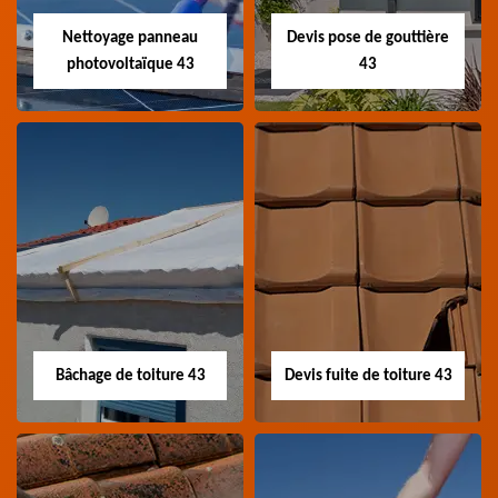
Loire
Nettoyage panneau
Devis pose de gouttière
photovoltaïque 43
43
Nettoyage panneau
Devis pose de
photovoltaïque 43
gouttière 43
Professionnel en
Devis pose de gouttière
nettoyage panneau
43 Haute-Loire
photovoltaïque 43
Haute-Loire
Bâchage de toiture 43
Devis fuite de toiture 43