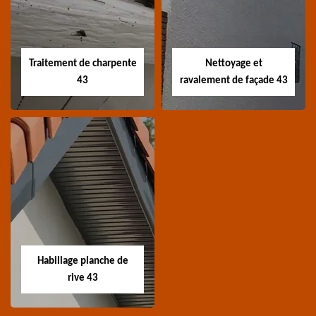
Devis nettoyage de
Devis réparation de
toiture 43 Haute-Loire
toiture 43 Haute-Loire
Traitement de charpente
Nettoyage et
43
ravalement de façade 43
Traitement de
Nettoyage et
charpente 43
ravalement de
façade 43
Spécialiste en
Entreprise nettoyage et
traitement de
ravalement de façade
charpente 43 Haute-
Habillage planche de
43 Haute-Loire
Loire
rive 43