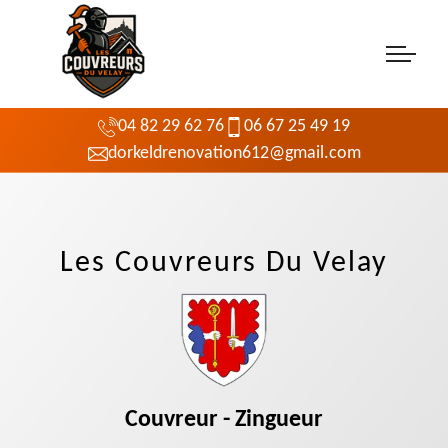
04 82 29 62 76
06 67 25 49 19
dorkeldrenovation612@gmail.com
Les Couvreurs Du Velay
Couvreur - Zingueur