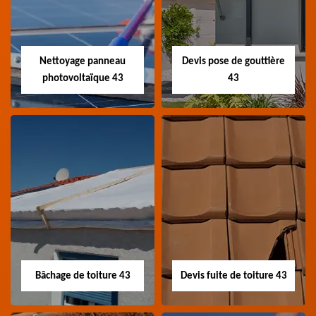
Artisan couvreur
Artisan couvreur
charpentier 43 Haute-
zingueur 43 Haute-Loire
Loire
Nettoyage panneau
Devis pose de gouttière
photovoltaïque 43
43
Nettoyage panneau
Devis pose de
photovoltaïque 43
gouttière 43
Professionnel en
Devis pose de gouttière
nettoyage panneau
43 Haute-Loire
photovoltaïque 43
Haute-Loire
Bâchage de toiture 43
Devis fuite de toiture 43