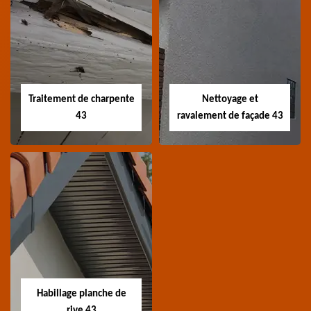
Devis nettoyage de
Devis réparation de
toiture 43
toiture 43
Devis nettoyage de
Devis réparation de
toiture 43 Haute-Loire
toiture 43 Haute-Loire
Traitement de charpente
Nettoyage et
43
ravalement de façade 43
Traitement de
Nettoyage et
charpente 43
ravalement de
façade 43
Spécialiste en
Entreprise nettoyage et
traitement de
ravalement de façade
charpente 43 Haute-
Habillage planche de
43 Haute-Loire
Loire
rive 43