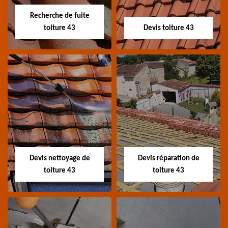
démoussage et
Haute-Loire
Recherche de fuite
nettoyage de tuile 43
toiture 43
Devis toiture 43
Haute-Loire
Recherche de fuite
Devis toiture 43
toiture 43
Devis toiture 43 Haute-
Entreprise recherche
Loire
fuite de toiture 43
Haute-Loire
Devis nettoyage de
Devis réparation de
toiture 43
toiture 43