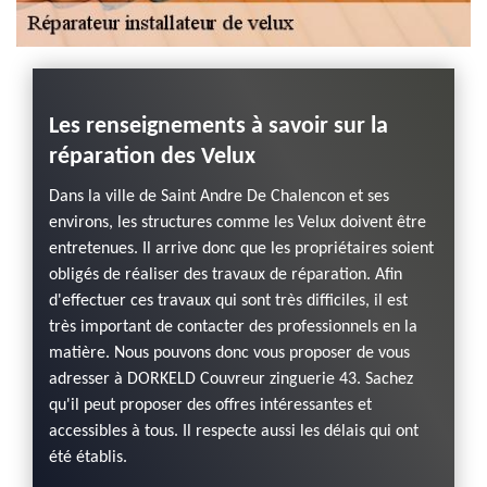
 une
Les renseignements à savoir sur la
DORK
réparation des Velux
expe
de
Velux
Dans la ville de Saint Andre De Chalencon et ses
Chal
environs, les structures comme les Velux doivent être
4313
entretenues. Il arrive donc que les propriétaires soient
obligés de réaliser des travaux de réparation. Afin
 faire
Les in
d'effectuer ces travaux qui sont très difficiles, il est
sible
pas êt
très important de contacter des professionnels en la
 Pour
avant l
matière. Nous pouvons donc vous proposer de vous
es, il
confier
adresser à DORKELD Couvreur zinguerie 43. Sachez
conséq
qu'il peut proposer des offres intéressantes et
DORKEL
accessibles à tous. Il respecte aussi les délais qui ont
er des
utilis
été établis.
les
des re