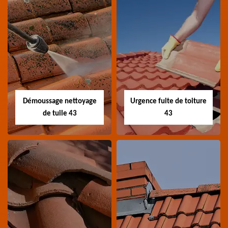
Bâchage de toiture
Devis fuite de
43
toiture 43
Entreprise bâchage de
Devis fuite de toiture 43
toiture 43 Haute-Loire
Haute-Loire
Démoussage nettoyage
Urgence fuite de toiture
de tuile 43
43
Démoussage
Urgence fuite de
nettoyage de tuile
toiture 43
43
Entreprise urgence
Spécialiste en
fuite de toiture 43