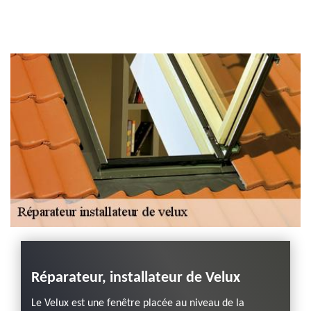
Entreprise habillage
planche de rive 43
Haute-Loire
Réparateur, installateur de Velux
Insta
Maze
Le Velux est une fenêtre placée au niveau de la