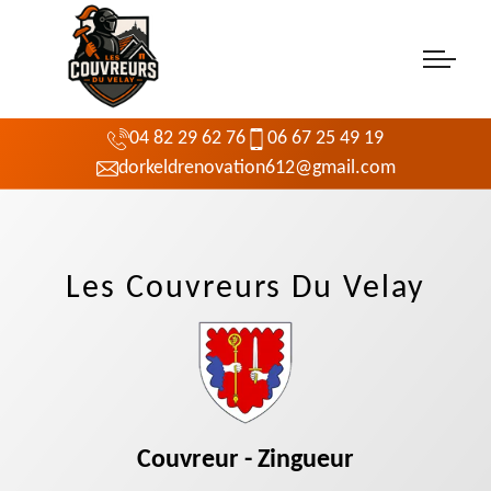
04 82 29 62 76
06 67 25 49 19
dorkeldrenovation612@gmail.com
Les Couvreurs Du Velay
Couvreur - Zingueur