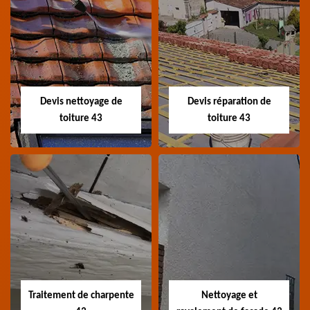
Recherche de fuite
Devis toiture 43
toiture 43
Devis toiture 43 Haute-
Entreprise recherche
Loire
fuite de toiture 43
Haute-Loire
Devis nettoyage de
Devis réparation de
toiture 43
toiture 43
Devis nettoyage de
Devis réparation de
toiture 43
toiture 43
Devis nettoyage de
Devis réparation de
toiture 43 Haute-Loire
toiture 43 Haute-Loire
Traitement de charpente
Nettoyage et