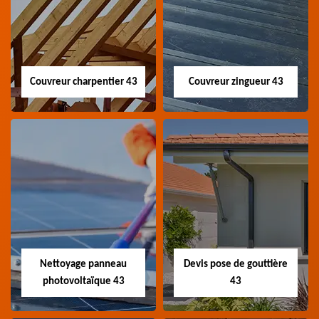
Couvreur charpentier 43
Couvreur zingueur 43
Couvreur
Couvreur zingueur
charpentier 43
43
Artisan couvreur
Artisan couvreur
charpentier 43 Haute-
zingueur 43 Haute-Loire
Loire
Nettoyage panneau
Devis pose de gouttière
photovoltaïque 43
43