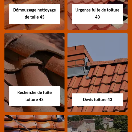
Démoussage nettoyage
Urgence fuite de toiture
de tuile 43
43
Démoussage
Urgence fuite de
nettoyage de tuile
toiture 43
43
Entreprise urgence
Spécialiste en
fuite de toiture 43
démoussage et
Haute-Loire
Recherche de fuite
nettoyage de tuile 43
toiture 43
Devis toiture 43
Haute-Loire