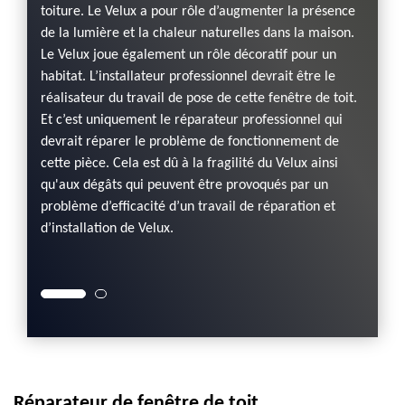
toiture. Le Velux a pour rôle d’augmenter la présence
illez
Chers 
de la lumière et la chaleur naturelles dans la maison.
e en
choisi
Le Velux joue également un rôle décoratif pour un
œuvre d
habitat. L’installateur professionnel devrait être le
eur de
DORKEL
réalisateur du travail de pose de cette fenêtre de toit.
velux 
Et c’est uniquement le réparateur professionnel qui
e pour
connais
devrait réparer le problème de fonctionnement de
on de
le trav
cette pièce. Cela est dû à la fragilité du Velux ainsi
lleure
velux.
qu'aux dégâts qui peuvent être provoqués par un
ention
qualité
problème d’efficacité d’un travail de réparation et
reste 
d’installation de Velux.
 notre
restrei
service
Réparateur de fenêtre de toit