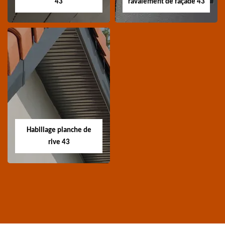
43
ravalement de façade 43
Traitement de
Nettoyage et
charpente 43
ravalement de
façade 43
Spécialiste en
Entreprise nettoyage et
traitement de
ravalement de façade
charpente 43 Haute-
Habillage planche de
43 Haute-Loire
Loire
rive 43
Habillage planche
de rive 43