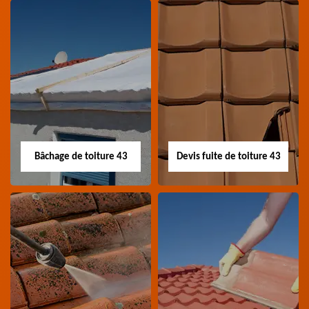
Nettoyage panneau
Devis pose de
photovoltaïque 43
gouttière 43
Professionnel en
Devis pose de gouttière
nettoyage panneau
43 Haute-Loire
photovoltaïque 43
Haute-Loire
Bâchage de toiture 43
Devis fuite de toiture 43
Bâchage de toiture
Devis fuite de
43
toiture 43
Entreprise bâchage de
Devis fuite de toiture 43
toiture 43 Haute-Loire
Haute-Loire